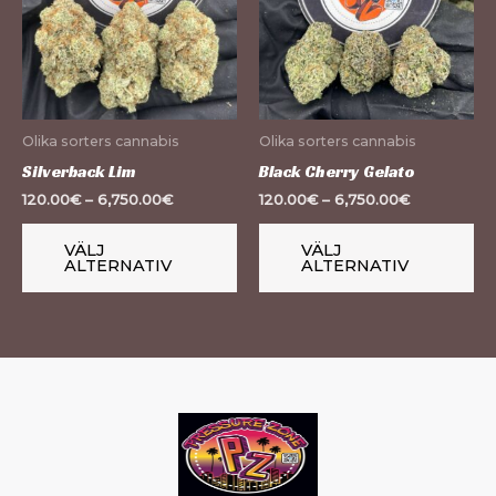
har
ha
flera
fle
varianter.
var
De
De
olika
oli
Olika sorters cannabis
Olika sorters cannabis
alternativen
al
Silverback Lim
Black Cherry Gelato
kan
ka
120.00
€
–
6,750.00
€
120.00
€
–
6,750.00
€
väljas
väl
på
på
VÄLJ
VÄLJ
ALTERNATIV
ALTERNATIV
produktsidan
pr