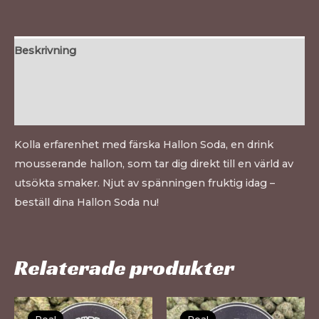
Beskrivning
Ytterligare information
Recensioner (0)
Kolla erfarenhet med färska Hallon Soda, en drink
mousserande hallon, som tar dig direkt till en värld av
utsökta smaker. Njut av spänningen fruktig idag –
beställ dina Hallon Soda nu!
Relaterade produkter
Den
De