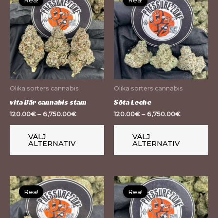
Rea!
Rea!
Rea!
Rea!
här
hä
produkten
pr
har
ha
flera
fle
varianter.
var
De
De
olika
oli
Olika sorters cannabis
Olika sorters cannabis
alternativen
al
vita Bär cannabis stam
Söta Leche
kan
ka
120.00
€
–
6,750.00
€
120.00
€
–
6,750.00
€
väljas
väl
på
på
VÄLJ
VÄLJ
ALTERNATIV
ALTERNATIV
produktsidan
pr
Den
De
Rea!
Rea!
Rea!
Rea!
här
hä
produkten
pr