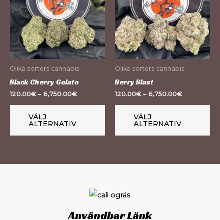
har
ha
flera
fle
varianter.
var
De
De
olika
oli
Olika sorters cannabis
Olika sorters cannabis
alternativen
al
Black Cherry Gelato
Berry Blast
kan
ka
120.00
€
–
6,750.00
€
120.00
€
–
6,750.00
€
väljas
väl
på
på
VÄLJ
VÄLJ
ALTERNATIV
ALTERNATIV
produktsidan
pr
Användbar Länk