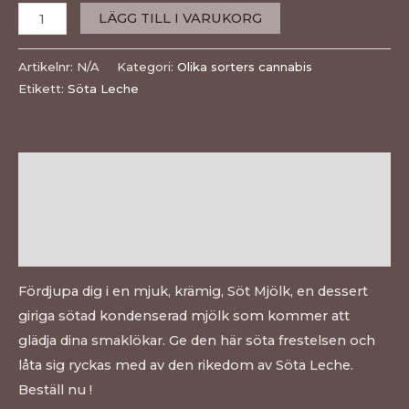
LÄGG TILL I VARUKORG
Artikelnr:
N/A
Kategori:
Olika sorters cannabis
Etikett:
Söta Leche
Beskrivning
Ytterligare information
Recensioner (0)
Fördjupa dig i en mjuk, krämig, Söt Mjölk, en dessert
giriga sötad kondenserad mjölk som kommer att
glädja dina smaklökar. Ge den här söta frestelsen och
låta sig ryckas med av den rikedom av Söta Leche.
Beställ nu !