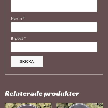
Namn
*
E-post
*
Relaterade produkter
Den
De