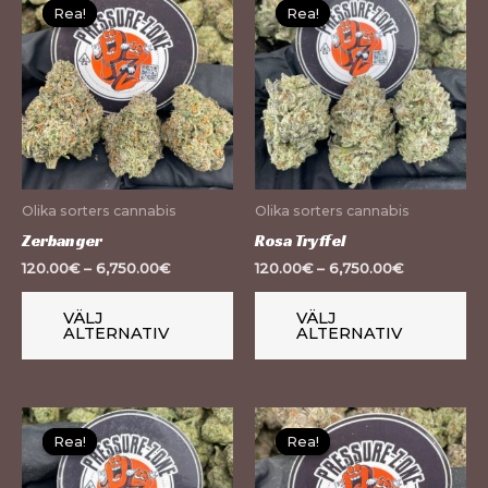
Rea!
Rea!
Rea!
Rea!
här
hä
produkten
pr
har
ha
flera
fle
varianter.
var
De
De
olika
oli
Olika sorters cannabis
Olika sorters cannabis
alternativen
al
Zerbanger
Rosa Tryffel
kan
ka
120.00
€
–
6,750.00
€
120.00
€
–
6,750.00
€
väljas
väl
på
på
VÄLJ
VÄLJ
ALTERNATIV
ALTERNATIV
produktsidan
pr
Den
De
Rea!
Rea!
Rea!
Rea!
här
hä
produkten
pr