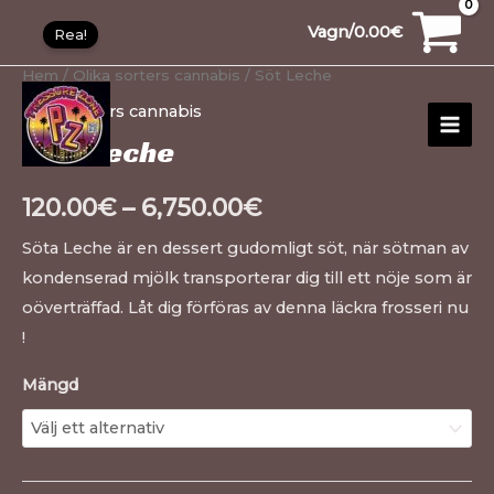
Hoppa
Sweet
1
30
10
10
12
15
20
26
91
1
99
20
13
20
1
13
20
Vagn/
0.00
€
Rea!
till
Leche
produkt
produkter
produkter
produkter
produkter
produkter
produkter
produkter
produkter
produkt
produkter
produkter
produkter
produkter
produkt
produkter
produkter
innehåll
mängd
Hem
/
Olika sorters cannabis
/ Söt Leche
HUV
Olika sorters cannabis
Söta Leche
120.00
€
–
6,750.00
€
Söta Leche är en dessert gudomligt söt, när sötman av
kondenserad mjölk transporterar dig till ett nöje som är
oöverträffad. Låt dig förföras av denna läckra frosseri nu
!
Mängd