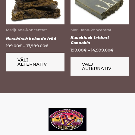
flera
fle
varianter.
var
De
De
olika
oli
Marijuana-koncentrat
Marijuana-koncentrat
alternativen
al
Haschisch Trident
Haschisch helande träd
Cannabis
kan
ka
199.00
€
–
17,999.00
€
199.00
€
–
14,999.00
€
väljas
väl
på
på
VÄLJ
ALTERNATIV
VÄLJ
produktsidan
pr
ALTERNATIV