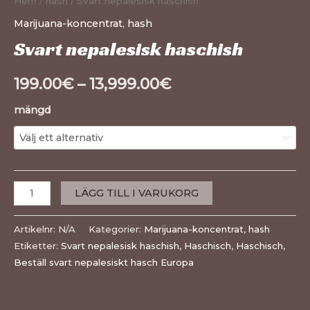
Hem
/
hash
/ Svart nepalesisk haschish
Marijuana-koncentrat
,
hash
Svart nepalesisk haschish
199.00
€
–
13,999.00
€
mängd
LÄGG TILL I VARUKORG
Artikelnr:
N/A
Kategorier:
Marijuana-koncentrat
,
hash
Etiketter:
Svart nepalesisk haschish
,
Haschisch
,
Haschisch
,
Beställ svart nepalesiskt hasch Europa