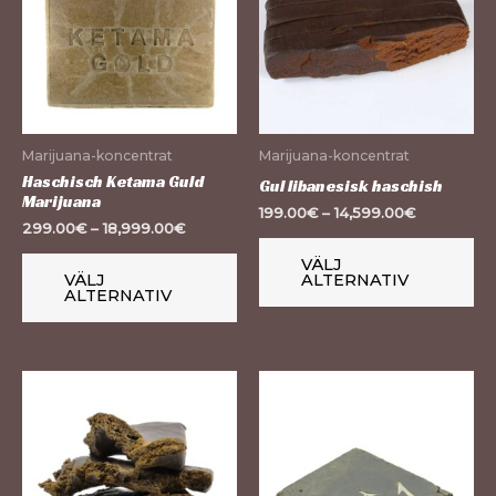
har
ha
flera
fle
varianter.
var
De
De
olika
oli
Marijuana-koncentrat
Marijuana-koncentrat
alternativen
al
Haschisch Ketama Guld
Gul libanesisk haschish
Marijuana
kan
ka
199.00
€
–
14,599.00
€
299.00
€
–
18,999.00
€
väljas
väl
på
på
VÄLJ
VÄLJ
ALTERNATIV
produktsidan
pr
ALTERNATIV
Den
De
här
hä
produkten
pr
har
ha