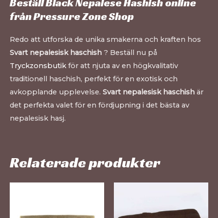
Beställ Black Nepalese Hashish online
från Pressure Zone Shop
Redo att utforska de unika smakerna och kraften hos
Svart nepalesisk haschish
? Beställ nu på
Tryckzonsbutik
för att njuta av en högkvalitativ
traditionell haschish, perfekt för en exotisk och
avkopplande upplevelse.
Svart nepalesisk haschish
är
det perfekta valet för en fördjupning i det bästa av
nepalesisk hasj.
Relaterade produkter
Den
De
här
hä
produkten
pr