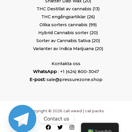
Shatter Dab Wax
20
THC Destillat av cannabis
13
THC engångsartiklar
26
Olika sorters cannabis
99
Hybrid Cannabis sorter
20
Sorter av Cannabis Sativa
20
Varianter av Indica Marijuana
20
Kontakta oss
WhatsApp
: +1 (424) 800-3047
E-post:
sale@pressurezone.shop
Copyright © 2026 cali weed | cali packs
Contact us
Swedish