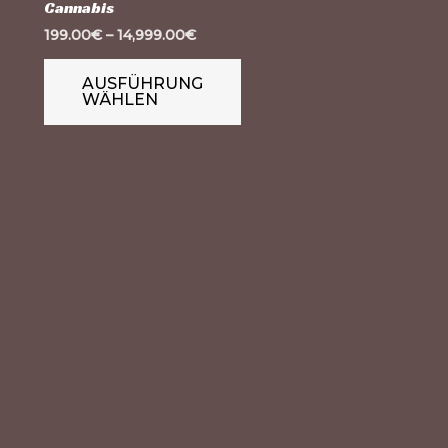
Cannabis
Varianten
199.00
€
–
14,999.00
€
auf.
Die
AUSFÜHRUNG
WÄHLEN
Optionen
können
auf
der
Produktseite
gewählt
werden