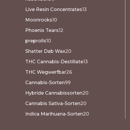
Live Resin Concentrates
13
Moonrocks
10
Phoenix Tears
12
preprolls
10
Shatter Dab Wax
20
THC Cannabis-Destillate
13
THC Wegwerfbar
26
Cannabis-Sorten
99
Hybride Cannabissorten
20
Cannabis Sativa-Sorten
20
Indica Marihuana-Sorten
20