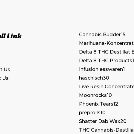
ll Link
Cannabis Budder
15
Marihuana-Konzentrat
Delta 8 THC Destillat 
Delta 8 THC Products
1
Infusion esswaren
1
t Us
haschisch
30
t Us
Live Resin Concentrat
Moonrocks
10
Phoenix Tears
12
preprolls
10
Shatter Dab Wax
20
THC Cannabis-Destilla