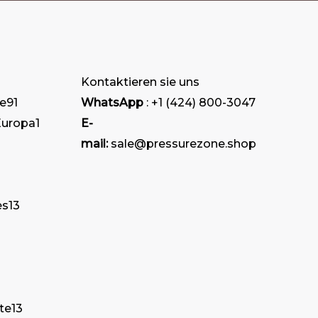
Kontaktieren sie uns
e
91
WhatsApp
: +1 (424) 800-3047
Europa
1
E-
mail:
sale@pressurezone.shop
es
13
te
13