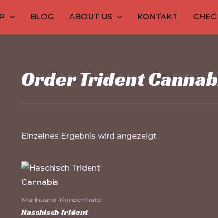
10
30
10
12
1
15
99
20
26
P
BLOG
ABOUT US
KONTAKT
CHEC
Produkte
Produkte
Produkt
Produ
Pro
Pro
Pro
Pr
Pr
Order Trident Cannab
Einzelnes Ergebnis wird angezeigt
Dieses
Produkt
weist
Marihuana-Konzentrate
mehrere
Haschisch Trident