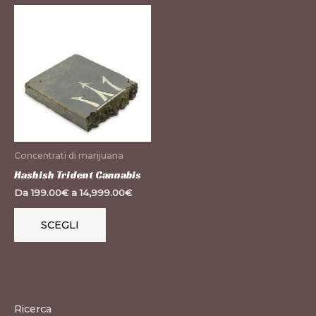
Questo
prodotto
ha
più
varianti.
Le
opzioni
possono
Concentrati di marijuana
essere
Hashish Trident Cannabis
scelte
Da
199.00
€
a
14,999.00
€
nella
pagina
SCEGLI
del
prodotto
Ricerca