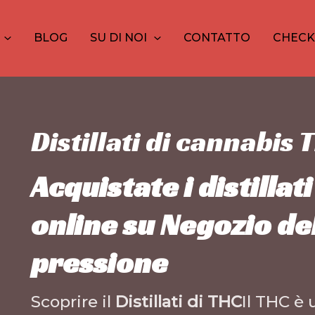
20
30
1
10
10
1
26
12
2
prodotti
prodotti
prodotto
prodotti
prodott
prodot
pro
pr
p
BLOG
SU DI NOI
CONTATTO
CHEC
Distillati di cannabis 
Acquistate i distilla
online su
Negozio del
pressione
Scoprire il
Distillati di THC
Il THC è 