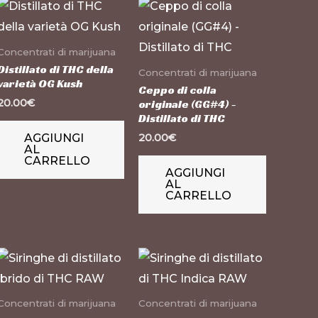
Concentrati di marijuana
Distillato di THC della
Concentrati di marijuana
varietà OG Kush
Ceppo di colla
20.00
€
originale (GG#4) -
Distillato di THC
AGGIUNGI
20.00
€
AL
CARRELLO
AGGIUNGI
AL
CARRELLO
Questo
Questo
prodotto
prodotto
ha
ha
Concentrati di marijuana
Concentrati di marijuana