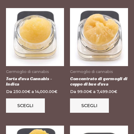
Questo
Questo
prodotto
prodotto
ha
ha
più
più
varianti.
varianti.
Le
Le
opzioni
opzioni
possono
possono
Germoglio di cannabis
Germoglio di cannabis
essere
essere
Torta d'uva Cannabis -
Concentrato di germogli di
Indica
ceppo di bue d'uva
scelte
scelte
Da
250.00
€
a
14,000.00
€
Da
99.00
€
a
7,499.00
€
nella
nella
pagina
pagina
SCEGLI
SCEGLI
del
del
prodotto
prodotto
Questo
Questo