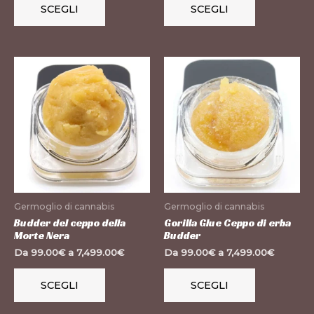
SCEGLI
SCEGLI
del
del
prodotto
prodotto
Questo
Questo
prodotto
prodotto
ha
ha
più
più
varianti.
varianti.
Le
Le
opzioni
opzioni
possono
possono
Germoglio di cannabis
Germoglio di cannabis
essere
essere
Budder del ceppo della
Gorilla Glue Ceppo di erba
Morte Nera
Budder
scelte
scelte
Da
99.00
€
a
7,499.00
€
Da
99.00
€
a
7,499.00
€
nella
nella
pagina
pagina
SCEGLI
SCEGLI
del
del
prodotto
prodotto