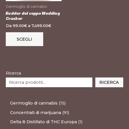
possono
Germoglio di cannabis
essere
Budder del ceppo Wedding
Crasher
scelte
Da
99.00
€
a
7,499.00
€
nella
pagina
SCEGLI
del
prodotto
Ricerca
RICERCA
Germoglio di cannabis
15
Concentrati di marijuana
91
Delta 8 Distillato di THC Europa
1