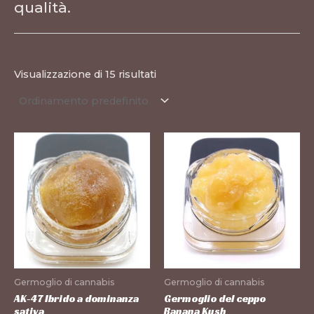
qualità.
Visualizzazione di 15 risultati
Questo
Questo
prodotto
prodotto
ha
ha
più
più
varianti.
varianti.
Le
Le
opzioni
opzioni
possono
possono
Germoglio di cannabis
Germoglio di cannabis
essere
essere
AK-47 Ibrido a dominanza
Germoglio del ceppo
sativa
Banana Kush
scelte
scelte