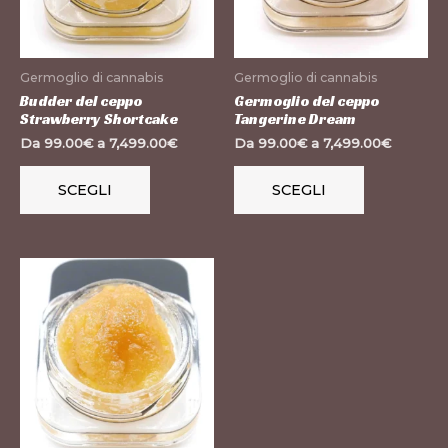
Le
Le
opzioni
opzioni
possono
possono
Germoglio di cannabis
Germoglio di cannabis
essere
essere
Budder del ceppo
Germoglio del ceppo
Strawberry Shortcake
Tangerine Dream
scelte
scelte
Da
99.00
€
a
7,499.00
€
Da
99.00
€
a
7,499.00
€
nella
nella
pagina
pagina
SCEGLI
SCEGLI
del
del
prodotto
prodotto
Questo
prodotto
ha
più
varianti.
Le
opzioni