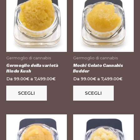
prodotto
prodotto
ha
ha
più
più
varianti.
varianti.
Le
Le
opzioni
opzioni
possono
possono
Germoglio di cannabis
Germoglio di cannabis
essere
essere
Germoglio della varietà
Mochi Gelato Cannabis
Hindu Kush
Budder
scelte
scelte
Da
99.00
€
a
7,499.00
€
Da
99.00
€
a
7,499.00
€
nella
nella
pagina
pagina
SCEGLI
SCEGLI
del
del
prodotto
prodotto
Questo
Questo
prodotto
prodotto
ha
ha