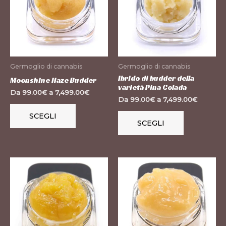
più
più
varianti.
varianti.
Le
Le
opzioni
opzioni
possono
possono
Germoglio di cannabis
Germoglio di cannabis
essere
essere
Ibrido di budder della
Moonshine Haze Budder
varietà Pina Colada
scelte
scelte
Da
99.00
€
a
7,499.00
€
Da
99.00
€
a
7,499.00
€
nella
nella
pagina
pagina
SCEGLI
SCEGLI
del
del
prodotto
prodotto
Questo
Questo
prodotto
prodotto
ha
ha
più
più
varianti.
varianti.