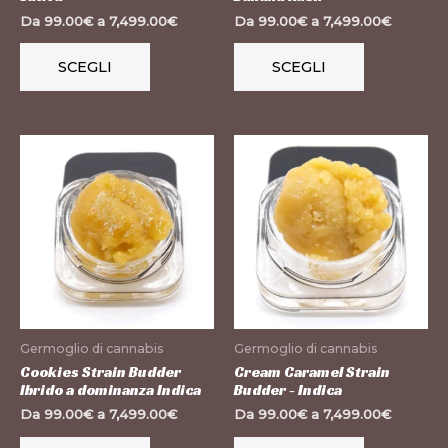
Da
99.00
€
a
7,499.00
€
Da
99.00
€
a
7,499.00
€
nella
nella
pagina
pagina
SCEGLI
SCEGLI
del
del
prodotto
prodotto
Questo
Questo
prodotto
prodotto
ha
ha
più
più
varianti.
varianti.
Le
Le
opzioni
opzioni
possono
possono
Germoglio di cannabis
Germoglio di cannabis
essere
essere
Cookies Strain Budder
Cream Caramel Strain
Ibrido a dominanza Indica
Budder - Indica
scelte
scelte
Da
99.00
€
a
7,499.00
€
Da
99.00
€
a
7,499.00
€
nella
nella
pagina
pagina