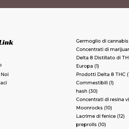
 Link
Germoglio di cannabis
Concentrati di marijua
Delta 8 Distillato di T
o
Europa
1
Prodotti Delta 8 THC
 Noi
Commestibili
1
aci
hash
30
Concentrati di resina v
Moonrocks
10
Lacrime di fenice
12
preprolls
10