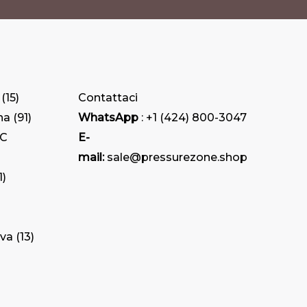
scelte
nella
pagina
del
prodotto
15
Contattaci
na
91
WhatsApp
: +1 (424) 800-3047
HC
E-
mail:
sale@pressurezone.shop
1
iva
13