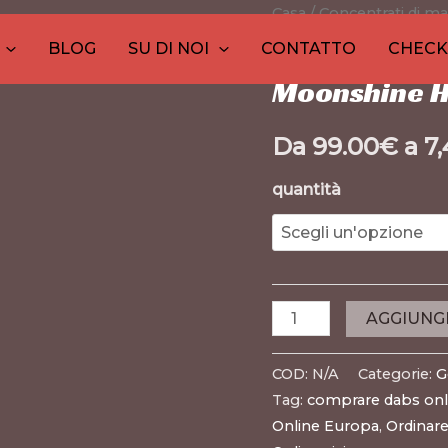
20
Moonshine
Casa
/
Concentrati di ma
30
1
10
10
1
26
12
2
prodotti
Haze
prodotti
prodotto
prodotti
prodott
prodot
pro
pr
p
BLOG
SU DI NOI
CONTATTO
CHEC
Germoglio di cannabi
Budder
Moonshine H
quantità
Da
99.00
€
a
7
quantità
AGGIUNG
COD:
N/A
Categorie:
G
Tag:
comprare dabs onl
Online Europa
,
Ordinare 