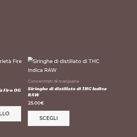
Questo
prodotto
ha
Concentrati di marijuana
più
Siringhe di distillato di THC Indica
tà Fire OG
RAW
varianti.
25.00
€
Le
LLO
opzioni
SCEGLI
possono
essere