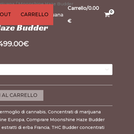
rijuana
0
99
1
15
91
13
13
/ Moonshine Haze Budder
20
20
Carrello/
0.00
i
to
dotti
odotti
rodotti
prodotti
prodotto
prodotti
prodotti
prodotti
prodotti
prodotti
prodotti
KOUT
CARRELLO
s
,
Concentrati di marijuana
€
aze Budder
,499.00
€
I AL CARRELLO
ermoglio di cannabis
,
Concentrati di marijuana
ine Europa
,
Comprare Moonshine Haze Budder
estratti di erba Francia
,
THC Budder concentrati