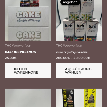
Angebot!
Angebot!
Pr
we
me
Va
auf
Di
Op
THC Wegwerfbar
THC Wegwerfbar
kö
CAKE DISPOSABLES
Turn 2g disposable
au
25.00
€
260.00
€
–
2,200.00
€
de
Pr
IN DEN
AUSFÜHRUNG
WARENKORB
WÄHLEN
ge
we