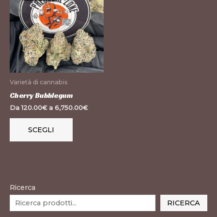
ha
più
varianti.
Le
opzioni
possono
Varietà di cannabis
essere
Cherry Bubblegum
scelte
Da
120.00
€
a
6,750.00
€
nella
pagina
SCEGLI
del
prodotto
Ricerca
RICERCA