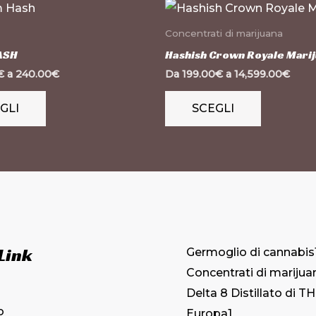
Questo
Questo
prodotto
prodotto
Concentrati di marijuana
ha
ha
ASH
Hashish Crown Royale Mari
più
più
€
a
240.00
€
Da
199.00
€
a
14,599.00
€
varianti.
varianti.
GLI
SCEGLI
Le
Le
opzioni
opzioni
possono
possono
essere
essere
scelte
scelte
nella
nella
pagina
pagina
 Link
Germoglio di cannabis
del
del
Concentrati di marijua
prodotto
prodotto
Delta 8 Distillato di T
o
Europa
1