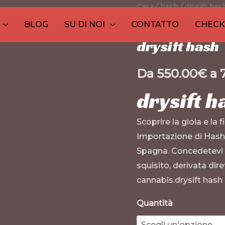
drysift
Casa
/
hash
30
1
10
/ drysift has
10
1
26
12
20
9
1
haschisch
prodotti
prodotto
prodotti
prodotti
prodott
prod
pro
pr
p
BLOG
SU DI NOI
CONTATTO
CHEC
hash
quantità
drysift hash
Da
550.00
€
a
drysift h
Scoprire la gioia e la 
Importazione di Hash
Spagna. Concedetevi l
squisito, derivata dir
cannabis.drysift hash
Quantità