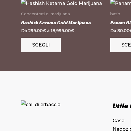
Questo
prodotto
Concentrati di marijuana
hash
ha
Hashish Ketama Gold Marijuana
Panam H
più
Da
299.00
€
a
18,999.00
€
Da
30.00
varianti.
SCEGLI
SCE
Le
opzioni
possono
essere
scelte
nella
pagina
Utile
del
prodotto
Casa
Negozi