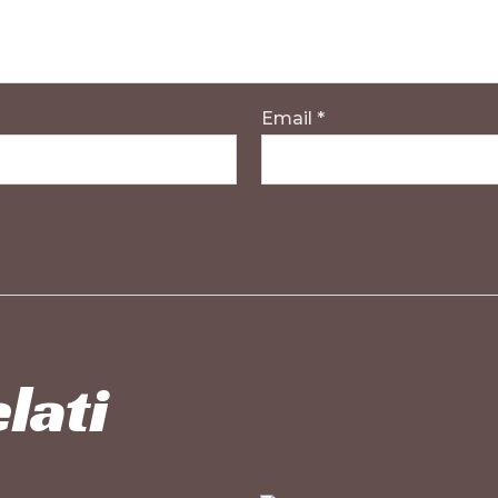
Email
*
lati