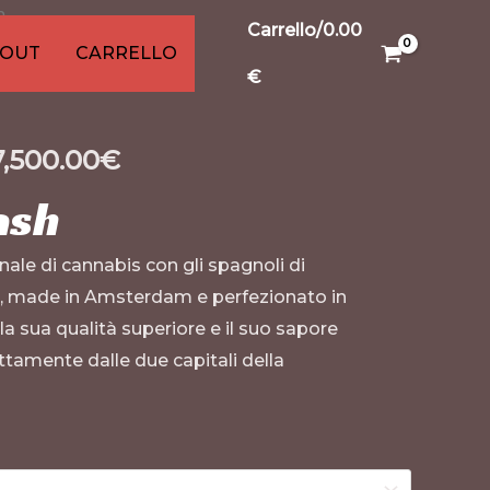
h
9
15
91
13
13
20
20
20
Carrello/
0.00
o
otti
dotti
odotti
rodotti
prodotto
prodotti
prodotti
prodotti
prodotti
prodotti
prodotti
prodotti
KOUT
CARRELLO
€
7,500.00
€
ash
finale di cannabis con gli spagnoli di
, made in Amsterdam e perfezionato in
a sua qualità superiore e il suo sapore
ettamente dalle due capitali della