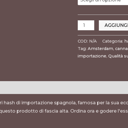
AGGIUNG
COD:
N/A
Categoria:
h
Tag:
Amsterdam
,
canna
importazione
,
Qualità s
sioni (0)
i hash di importazione spagnola, famosa per la sua ecce
uesto prodotto di fascia alta. Ordina ora e godere l'ess