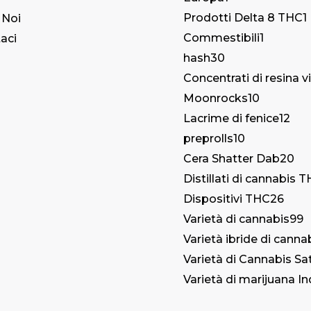
Prodotti Delta 8 THC
1
 Noi
Commestibili
1
aci
hash
30
Concentrati di resina v
Moonrocks
10
Lacrime di fenice
12
preprolls
10
Cera Shatter Dab
20
Distillati di cannabis 
Dispositivi THC
26
Varietà di cannabis
99
Varietà ibride di canna
Varietà di Cannabis Sa
Varietà di marijuana In