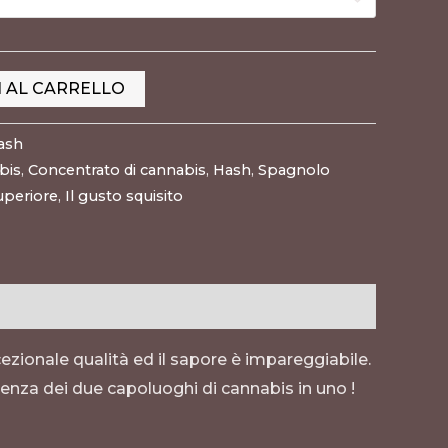
I AL CARRELLO
ash
bis
,
Concentrato di cannabis
,
Hash
,
Spagnolo
uperiore
,
Il gusto squisito
zionale qualità ed il sapore è impareggiabile.
enza dei due capoluoghi di cannabis in uno !