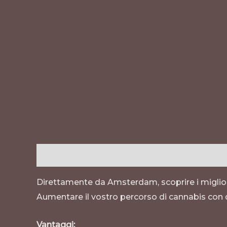
Descrizione
Informazioni aggiuntive
Recen
Direttamente da Amsterdam, scoprire i miglior
Aumentare il vostro percorso di cannabis con q
Vantaggi
: