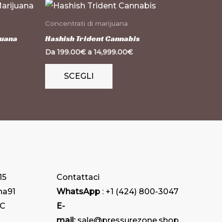
Questo
prodotto
Concentrati di marijuana
ha
juana
Hashish Trident Cannabis
più
Da
199.00
€
a
14,999.00
€
varianti.
SCEGLI
Le
opzioni
possono
essere
scelte
nella
pagina
15
Contattaci
del
na
91
WhatsApp
: +1 (424) 800-3047
prodotto
HC
E-
mail:
sale@pressurezone.shop