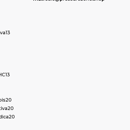
iva
13
THC
13
bis
20
tiva
20
dica
20