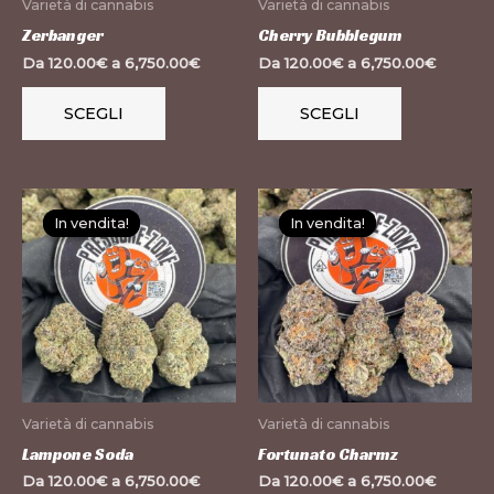
Varietà di cannabis
Varietà di cannabis
essere
essere
Zerbanger
Cherry Bubblegum
scelte
scelte
Da
120.00
€
a
6,750.00
€
Da
120.00
€
a
6,750.00
€
nella
nella
pagina
pagina
SCEGLI
SCEGLI
del
del
prodotto
prodotto
Questo
Questo
In vendita!
In vendita!
In vendita!
In vendita!
prodotto
prodotto
ha
ha
più
più
varianti.
varianti.
Le
Le
opzioni
opzioni
possono
possono
Varietà di cannabis
Varietà di cannabis
essere
essere
Lampone Soda
Fortunato Charmz
scelte
scelte
Da
120.00
€
a
6,750.00
€
Da
120.00
€
a
6,750.00
€