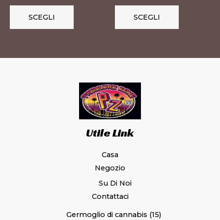
nella
nella
pagina
pagina
SCEGLI
SCEGLI
del
del
prodotto
prodotto
Utile Link
Casa
Negozio
Su Di Noi
Contattaci
Germoglio di cannabis
15