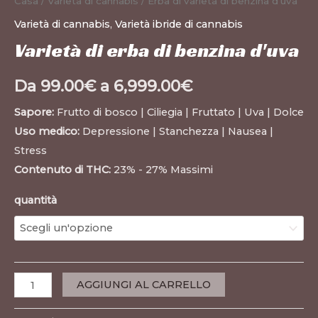
Casa
/
Varietà di cannabis
/ Erba di varietà di benzina d'uva
Varietà di cannabis
,
Varietà ibride di cannabis
Varietà di erba di benzina d'uva
Da
99.00
€
a
6,999.00
€
Sapore:
Frutto di bosco | Ciliegia | Fruttato | Uva | Dolce
Uso medico:
Depressione | Stanchezza | Nausea |
Stress
Contenuto di THC:
23% - 27% Massimi
quantità
AGGIUNGI AL CARRELLO