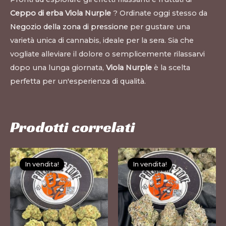
Ceppo di erba Viola Nurple
? Ordinate oggi stesso da
Negozio della zona di pressione
per gustare una
varietà unica di cannabis, ideale per la sera. Sia che
vogliate alleviare il dolore o semplicemente rilassarvi
dopo una lunga giornata,
Viola Nurple
è la scelta
perfetta per un'esperienza di qualità.
Prodotti correlati
Questo
Questo
In vendita!
In vendita!
In vendita!
In vendita!
prodotto
prodotto
ha
ha
più
più
varianti.
varianti.
Le
Le