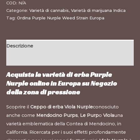
COD:
N/A
Categorie:
Varietà di cannabis
,
Varietà di marijuana Indica
Tag:
Ordina Purple Nurple Weed Strain Europa
Descrizione
Informazioni aggiuntive
Acquista la varietà di erba Purple
Nurple online in Europa su
Negozio
della zona di pressione
Scoprire il
Ceppo di erba Viola Nurple
conosciuto
anche come
Mendocino Purps
,
Le Purp
o
Viola
una
varietà emblematica della Contea di Mendocino, in
California. Ricercata per i suoi effetti profondamente