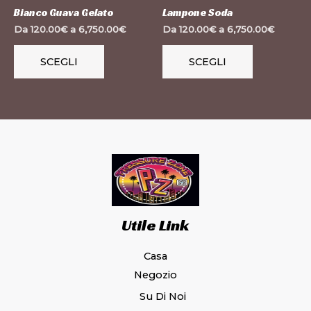
essere
essere
Bianco Guava Gelato
Lampone Soda
scelte
scelte
Da
120.00
€
a
6,750.00
€
Da
120.00
€
a
6,750.00
€
nella
nella
pagina
pagina
SCEGLI
SCEGLI
del
del
prodotto
prodotto
Utile Link
Casa
Negozio
Su Di Noi