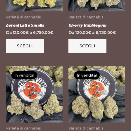
opzioni
opzioni
possono
possono
Varietà di cannabis
Varietà di cannabis
essere
essere
Zereal Latte Smalls
Cherry Bubblegum
scelte
scelte
Da
120.00
€
a
6,750.00
€
Da
120.00
€
a
6,750.00
€
nella
nella
pagina
pagina
SCEGLI
SCEGLI
del
del
prodotto
prodotto
Questo
Questo
In vendita!
In vendita!
In vendita!
In vendita!
prodotto
prodotto
ha
ha
più
più
varianti.
varianti.
Le
Le
opzioni
opzioni
possono
possono
Varietà di cannabis
Varietà di cannabis