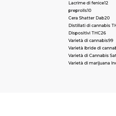
Lacrime di fenice
12
preprolls
10
Cera Shatter Dab
20
Distillati di cannabis 
Dispositivi THC
26
Varietà di cannabis
99
Varietà ibride di canna
Varietà di Cannabis Sa
Varietà di marijuana In