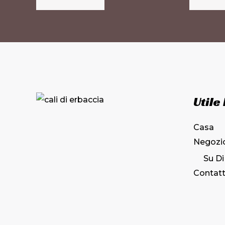
opzioni
possono
essere
scelte
nella
pagina
Utile
del
prodotto
Casa
Negozi
Su Di
Contatt