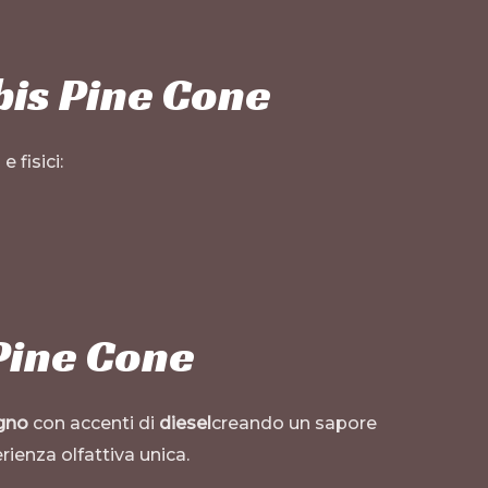
bis Pine Cone
 fisici:
 Pine Cone
gno
con accenti di
diesel
creando un sapore
rienza olfattiva unica.