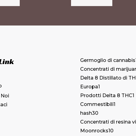
opzioni
opzioni
possono
possono
essere
essere
scelte
scelte
nella
nella
pagina
pagina
 Link
Germoglio di cannabis
del
del
Concentrati di marijua
prodotto
prodotto
Delta 8 Distillato di T
o
Europa
1
Prodotti Delta 8 THC
1
 Noi
Commestibili
1
aci
hash
30
Concentrati di resina v
Moonrocks
10