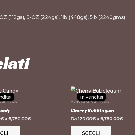
-OZ (112gs), 8-OZ (224gs), 1lb (448gs), 5lb (2240gms)
lati
Questo
Questo
ndita!
ndita!
In vendita!
In vendita!
prodotto
prodotto
 cannabis
Varietà di cannabis
ha
ha
andy
Cherry Bubblegum
più
più
0
€
a
6,750.00
€
Da
120.00
€
a
6,750.00
€
varianti.
varianti.
GLI
SCEGLI
Le
Le