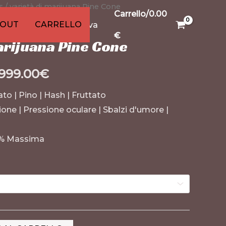
s
9
/ varietà di marijuana Pine Cone
15
91
13
13
20
20
20
Carrello/
0.00
o
otti
dotti
odotti
rodotti
prodotto
prodotti
prodotti
prodotti
prodotti
prodotti
prodotti
prodotti
KOUT
CARRELLO
arietà di Cannabis Sativa
€
arijuana Pine Cone
,999.00
€
ato | Pino | Hash | Fruttato
ne | Pressione oculare | Sbalzi d'umore |
% Massima