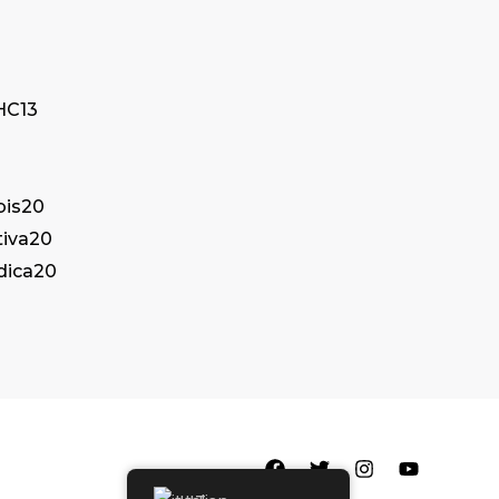
THC
13
bis
20
tiva
20
dica
20