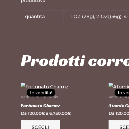
produttiva.
quantità
1-OZ (28g), 2-OZ[(56g), 4
Prodotti corre
Questo
In vendita!
In vendita!
In ve
In ve
prodotto
Varietà di cannabis
Varietà di
ha
Fortunato Charmz
Atomic C
più
Da
120.00
€
a
6,750.00
€
Da
120.0
varianti.
SCEGLI
SCE
Le