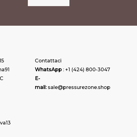
opzioni
possono
essere
scelte
nella
pagina
15
Contattaci
del
na
91
WhatsApp
: +1 (424) 800-3047
prodotto
HC
E-
mail:
sale@pressurezone.shop
iva
13