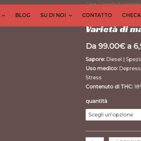
Pine
Casa
/
Varietà di cannabi
30
1
10
10
1
26
12
20
9
1
Cone
prodotti
prodotto
prodotti
prodotti
prodott
prod
pro
pr
p
BLOG
SU DI NOI
CONTATTO
CHEC
Varietà di cannabis
,
V
Marijuana
Varietà di m
Strain
quantità
Da
99.00
€
a
6
Sapore:
Diesel | Spezi
Uso medico:
Depressio
Stress
Contenuto di THC:
18
quantità