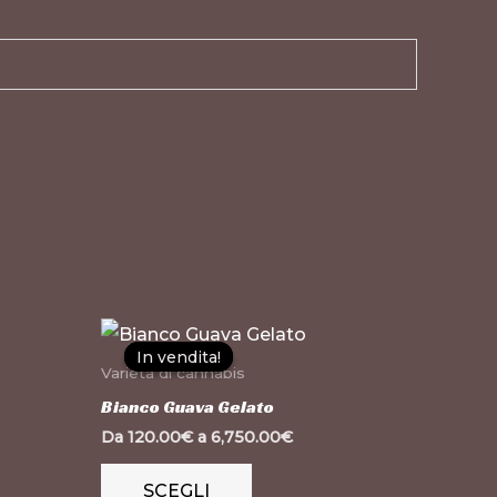
Questo
In vendita!
In vendita!
prodotto
Varietà di cannabis
ha
Bianco Guava Gelato
più
Da
120.00
€
a
6,750.00
€
varianti.
SCEGLI
Le