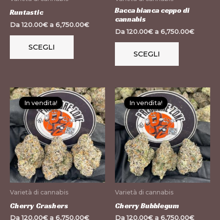
essere
essere
Bacca bianca ceppo di
Runtastic
cannabis
scelte
scelte
Da
120.00
€
a
6,750.00
€
Da
120.00
€
a
6,750.00
€
nella
nella
pagina
pagina
SCEGLI
SCEGLI
del
del
prodotto
prodotto
Questo
Questo
In vendita!
In vendita!
In vendita!
In vendita!
prodotto
prodotto
ha
ha
più
più
varianti.
varianti.
Le
Le
opzioni
opzioni
possono
possono
Varietà di cannabis
Varietà di cannabis
essere
essere
Cherry Crashers
Cherry Bubblegum
scelte
scelte
Da
120.00
€
a
6,750.00
€
Da
120.00
€
a
6,750.00
€