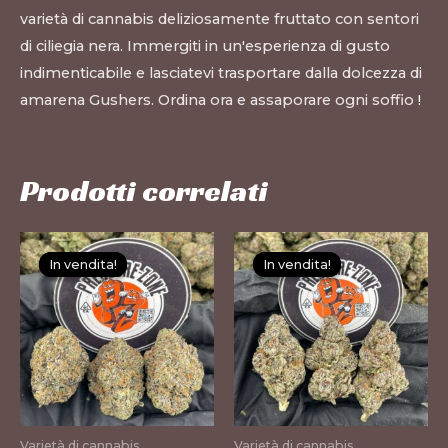
varietà di cannabis deliziosamente fruttato con sentori
di ciliegia nera. Immergiti in un'esperienza di gusto
indimenticabile e lasciatevi trasportare dalla dolcezza di
amarena Gushers. Ordina ora e assaporare ogni soffio
!
Prodotti correlati
Questo
Questo
In vendita!
In vendita!
In vendita!
In vendita!
prodotto
prodotto
ha
ha
più
più
varianti.
varianti.
Le
Le
opzioni
opzioni
possono
possono
Varietà di cannabis
Varietà di cannabis