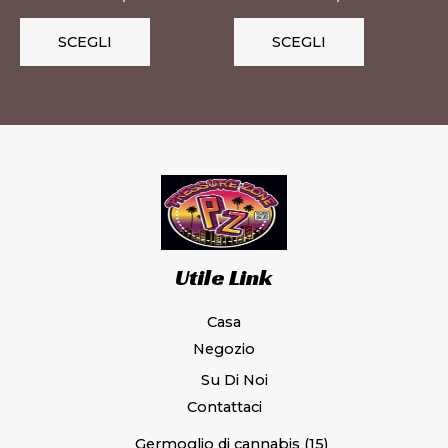
nella
nella
pagina
pagina
SCEGLI
SCEGLI
del
del
prodotto
prodotto
Utile Link
Casa
Negozio
Su Di Noi
Contattaci
Germoglio di cannabis
15