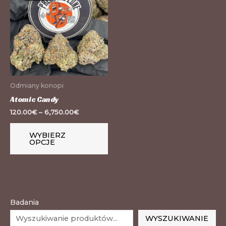
ma
wiele
wariantów.
Opcje
można
wybrać
Odmiany konopi
na
Atomic Candy
stronie
120.00
€
–
6,750.00
€
produktu
WYBIERZ
OPCJE
Badania
WYSZUKIWANIE