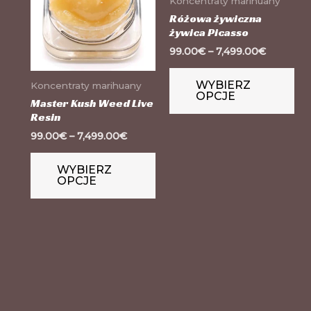
Koncentraty marihuany
wiele
wie
Różowa żywiczna
żywica Picasso
wariantów.
wa
99.00
€
–
7,499.00
€
Opcje
Op
można
mo
WYBIERZ
Koncentraty marihuany
OPCJE
wybrać
wy
Master Kush Weed Live
Resin
na
na
99.00
€
–
7,499.00
€
stronie
str
produktu
pr
WYBIERZ
OPCJE