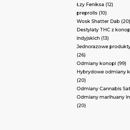
Łzy Feniksa
12
preprolls
10
Wosk Shatter Dab
20
Destylaty THC z konop
indyjskich
13
Jednorazowe produkt
26
Odmiany konopi
99
Hybrydowe odmiany k
20
Odmiany Cannabis Sat
Odmiany marihuany In
20