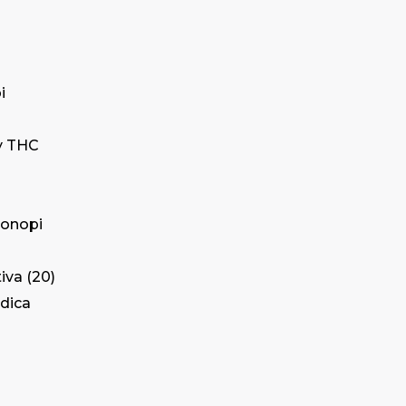
i
y THC
onopi
iva
20
dica