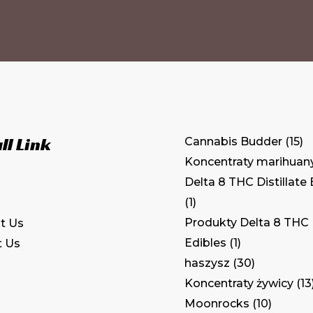
ll Link
Cannabis Budder
15
Koncentraty marihuan
Delta 8 THC Distillate
1
Produkty Delta 8 THC
t Us
Edibles
1
t Us
haszysz
30
Koncentraty żywicy
13
Moonrocks
10