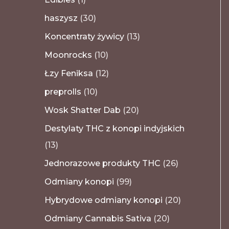
haszysz
30
Koncentraty żywicy
13
Moonrocks
10
Łzy Feniksa
12
preprolls
10
Wosk Shatter Dab
20
Destylaty THC z konopi indyjskich
13
Jednorazowe produkty THC
26
Odmiany konopi
99
Hybrydowe odmiany konopi
20
Odmiany Cannabis Sativa
20