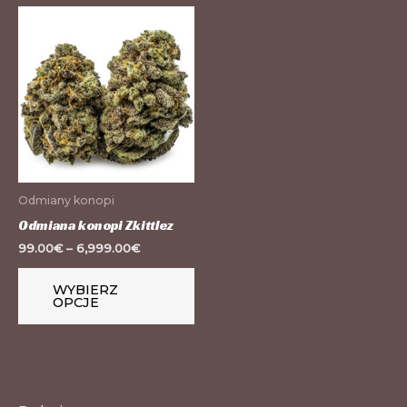
Ten
produkt
ma
wiele
wariantów.
Opcje
można
wybrać
Odmiany konopi
na
Odmiana konopi Zkittlez
stronie
99.00
€
–
6,999.00
€
produktu
WYBIERZ
OPCJE