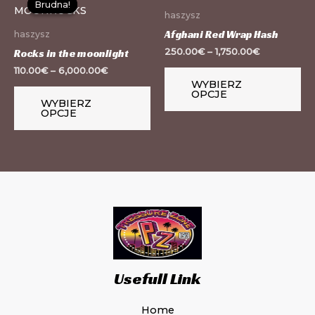
Brudna!
Brudna!
produkt
pr
haszysz
ma
m
Afghani Red Wrap Hash
haszysz
wiele
wi
250.00
€
–
1,750.00
€
Rocks in the moonlight
wariantów.
wa
110.00
€
–
6,000.00
€
WYBIERZ
Opcje
Op
OPCJE
WYBIERZ
można
mo
OPCJE
wybrać
wy
na
na
stronie
st
produktu
pr
Usefull Link
Home