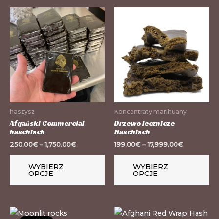
Ten
Te
produkt
pr
ma
m
wiele
wi
wariantów.
wa
Opcje
Op
można
mo
wybrać
wy
haszysz
Koncentraty marihuany
na
na
Afgański Commercial
Drzewo lecznicze
haschisch
Haschisch
stronie
st
250.00
€
–
1,750.00
€
199.00
€
–
17,999.00
€
produktu
pr
WYBIERZ
WYBIERZ
OPCJE
OPCJE
Ten
Te