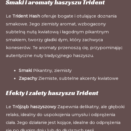
Smaki i aromaty haszyszu Trident
Le
Trident Hash
oferuje bogate i otulające doznania
smakowe. Jego ziemisty aromat, wzbogacony
subtelną nutą kwiatową i łagodnym pikantnym
smakiem, tworzy gładki dym, który zachwyca
koneserów. Te aromaty przenoszą cię, przypominając
autentyczne nuty tradycyjnego haszyszu.
Smaki
Pikantny, ziemisty
Zapachy
Ziemiste, subtelne akcenty kwiatowe
Efekty i zalety haszyszu Trident
Le
Trójząb haszyszowy
Zapewnia delikatny, ale głęboki
relaks, idealny do uspokojenia umysłu i odprężenia
ciała. Jego działanie jest kojące, idealne do odprężenia
się po długim dniu lub do dłuższych sesji