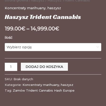
Strona główna
/
haszysz
/ Haszysz Trident Cannabis
Koncentraty marihuany
,
haszysz
Haszysz Trident Cannabis
199.00
€
–
14,999.00
€
ilość
DODAJ DO KOSZYKA
SKU:
Brak danych
Kategorie:
Koncentraty marihuany
,
haszysz
Tag:
Zamów Trident Cannabis Hash Europe