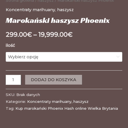
Strona główna
/
haszysz
/ Marokański haszysz Phoenix
Koncentraty marihuany
,
haszysz
Marokański haszysz Phoenix
299.00
€
–
19,999.00
€
ilość
DODAJ DO KOSZYKA
SKU:
Brak danych
Kategorie:
Koncentraty marihuany
,
haszysz
Tag:
Kup marokański Phoenix Hash online Wielka Brytania