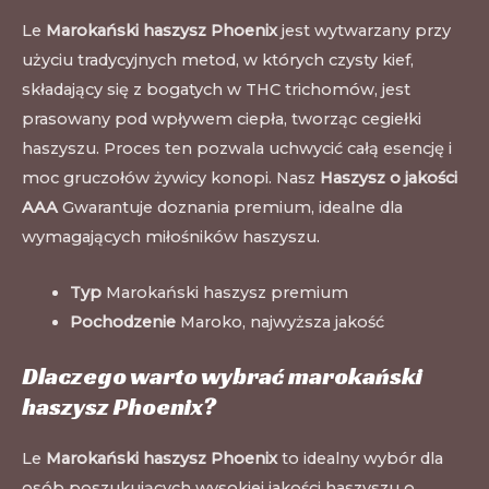
Le
Marokański haszysz Phoenix
jest wytwarzany przy
użyciu tradycyjnych metod, w których czysty kief,
składający się z bogatych w THC trichomów, jest
prasowany pod wpływem ciepła, tworząc cegiełki
haszyszu. Proces ten pozwala uchwycić całą esencję i
moc gruczołów żywicy konopi. Nasz
Haszysz o jakości
AAA
Gwarantuje doznania premium, idealne dla
wymagających miłośników haszyszu
.
Typ
Marokański haszysz premium
Pochodzenie
Maroko, najwyższa jakość
Dlaczego warto wybrać marokański
haszysz Phoenix?
Le
Marokański haszysz Phoenix
to idealny wybór dla
osób poszukujących wysokiej jakości haszyszu o