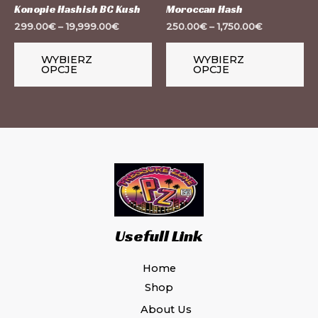
Konopie Hashish BC Kush
Moroccan Hash
stronie
st
299.00
€
–
19,999.00
€
250.00
€
–
1,750.00
€
produktu
pr
WYBIERZ
WYBIERZ
OPCJE
OPCJE
Usefull Link
Home
Shop
About Us