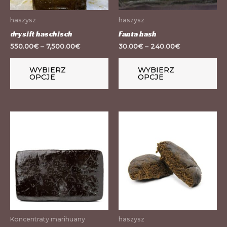
wybrać
wy
haszysz
haszysz
na
na
drysift haschisch
Fanta hash
stronie
st
550.00
€
–
7,500.00
€
30.00
€
–
240.00
€
produktu
pr
WYBIERZ
WYBIERZ
OPCJE
OPCJE
Ten
Te
produkt
pr
ma
m
wiele
wi
wariantów.
wa
Opcje
Op
można
mo
wybrać
wy
Koncentraty marihuany
haszysz
na
na