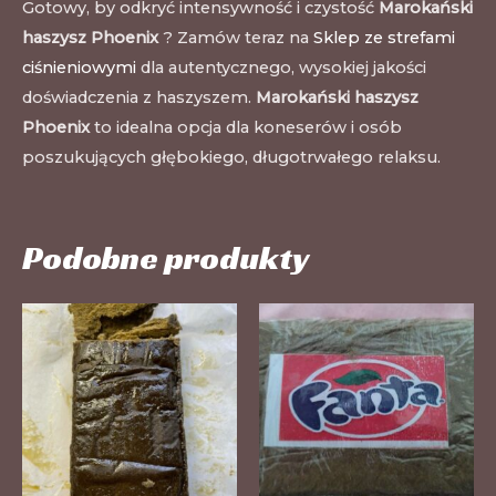
Gotowy, by odkryć intensywność i czystość
Marokański
haszysz Phoenix
? Zamów teraz na
Sklep ze strefami
ciśnieniowymi
dla autentycznego, wysokiej jakości
doświadczenia z haszyszem.
Marokański haszysz
Phoenix
to idealna opcja dla koneserów i osób
poszukujących głębokiego, długotrwałego relaksu.
Podobne produkty
Ten
Te
produkt
pr
ma
m
wiele
wi
wariantów.
wa
Opcje
Op
można
mo