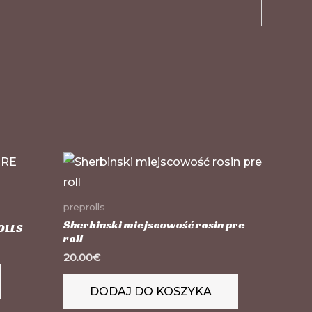
Ten
produkt
ma
preprolls
wiele
Sherbinski miejscowość rosin pre
OLLS
roll
wariantów.
20.00
€
Opcje
można
DODAJ DO KOSZYKA
wybrać