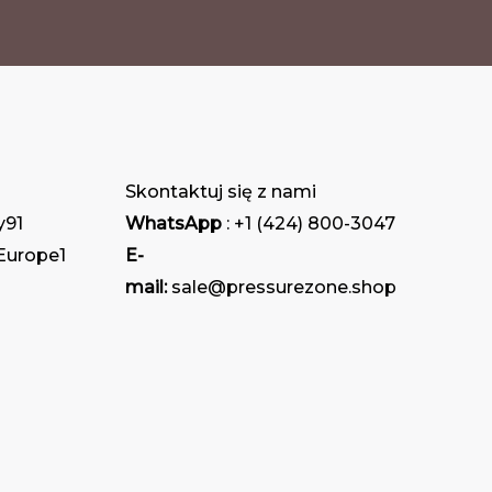
na
stronie
produktu
Skontaktuj się z nami
y
91
WhatsApp
: +1 (424) 800-3047
 Europe
1
E-
mail:
sale@pressurezone.shop