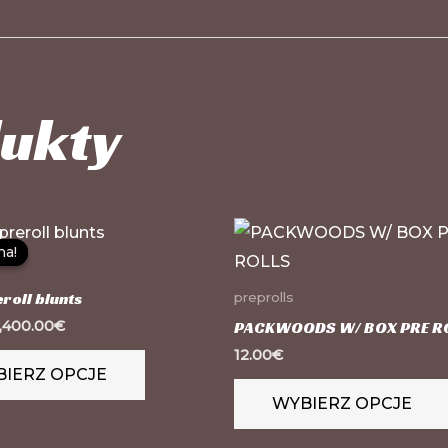
ukty
Ten
na!
na!
produkt
ma
roll blunts
preprolls
wiele
1,400.00
€
PACKWOODS W/ BOX PRE R
wariantów.
12.00
€
IERZ OPCJE
Opcje
WYBIERZ OPCJE
można
wybrać