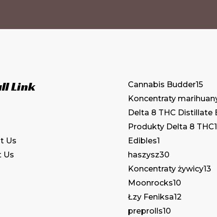
na
stronie
produktu
ll Link
Cannabis Budder
15
Koncentraty marihuan
Delta 8 THC Distillate
Produkty Delta 8 THC
1
Edibles
1
t Us
haszysz
30
t Us
Koncentraty żywicy
13
Moonrocks
10
Łzy Feniksa
12
preprolls
10