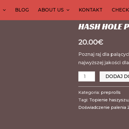
ilość
Strona główna
1
20
30
10
13
10
12
/
preprol
15
99
2
1
P
BLOG
ABOUT US
KONTAKT
CHEC
HASH
produkt
produktów
produktów
produktów
produktó
produkt
produkt
pr
pr
p
p
preprolls
HOLE
HASH HOLE P
PRE
ROLLS
20.00
€
Poznaj raj dla palący
najwyższej jakości dl
DODAJ D
Kategoria:
preprolls
Tagi:
Topienie haszyszu
Doświadczenie palenia 