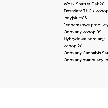
Wosk Shatter Dab
20
Destylaty THC z konop
indyjskich
13
Jednorazowe produkt
Odmiany konopi
99
Hybrydowe odmiany
konopi
20
Odmiany Cannabis Sat
Odmiany marihuany In