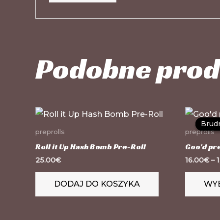
Podobne prod
Brud
Brud
preprolls
preprolls
Roll it Up Hash Bomb Pre-Roll
Goo'd pre
25.00
€
16.00
€
–
DODAJ DO KOSZYKA
WYB