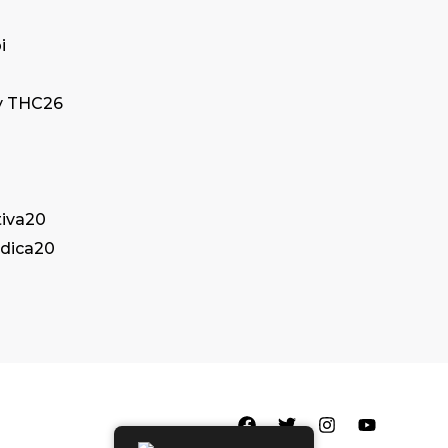
i
y THC
26
iva
20
dica
20