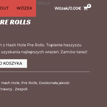
ls
0
3
1
/ HASH HOLE PRE ROLLS
91
20
20
1
26
KOUT
WÓZEK
Wózek/
0.00
€
w
ów
ów
oduktów
oduktów
roduktów
roduktów
produkt
produktów
produktów
produktów
produkt
produktów
RE ROLLS
ch z Hash Hole Pre Rolls. Topienie haszyszu
a uzyskania najlepszych wrażeń. Zamów teraz!
O KOSZYKA
,
Hash Hole
,
Pre Rolls
,
Doskonała jakość
Znawcy . Zespół