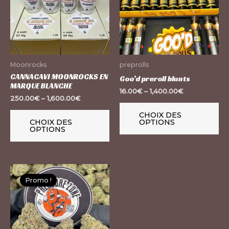
plusieurs
pl
variations.
var
Les
Le
options
op
peuvent
pe
Moonrocks
preprolls
être
êt
CANNACAVI MOONROCKS EN
Goo’d preroll blunts
MARQUE BLANCHE
choisies
ch
16.00
€
–
1,400.00
€
250.00
€
–
1,600.00
€
sur
su
la
la
CHOIX DES
CHOIX DES
OPTIONS
page
pa
OPTIONS
du
du
produit
pr
Ce
Promo !
produit
a
plusieurs
variations.