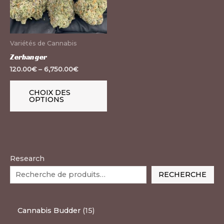
Les
options
peuvent
Variétés de Cannabis
être
Zerbanger
choisies
120.00
€
–
6,750.00
€
sur
la
CHOIX DES
OPTIONS
page
du
produit
Research
RECHERCHE
Cannabis Budder
15