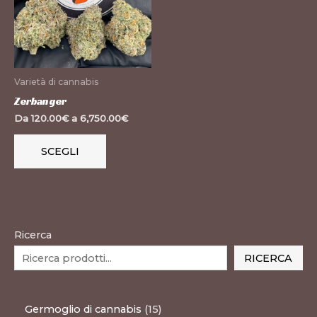
varianti.
Le
opzioni
possono
Varietà di cannabis
essere
Zerbanger
scelte
Da
120.00
€
a
6,750.00
€
nella
pagina
SCEGLI
del
prodotto
Ricerca
RICERCA
Germoglio di cannabis
15