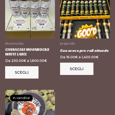
ha
ha
più
più
varianti.
varianti.
Le
Le
opzioni
opzioni
possono
possono
Moonrocks
preprolls
essere
essere
CANNACAVI MOONROCKS
Goo avevo pre-roll ottunde
WHITE LABEL
scelte
scelte
Da
16.00
€
a
1,400.00
€
Da
250.00
€
a
1,600.00
€
nella
nella
pagina
pagina
SCEGLI
SCEGLI
del
del
prodotto
prodotto
Questo
In vendita!
prodotto
ha
più