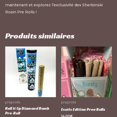
maintenant et explorez l’exclusivité des Sherbinski
Rosin Pre Rolls !
Produits similaires
Ce
pr
a
pl
var
Le
op
pe
preprolls
preprolls
êt
Roll it Up Diamond Bomb
Exotic Edition Pree Rolls
Pre-Roll
ch
14.00
€