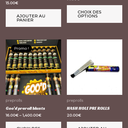
15.00
€
su
la
CHOIX DES
AJOUTER AU
OPTIONS
pa
PANIER
du
pr
Ce
Promo !
Promo !
produit
a
plusieurs
variations.
Les
options
peuvent
preprolls
preprolls
être
Goo’d preroll blunts
HASH HOLE PRE ROLLS
choisies
16.00
€
–
1,400.00
€
20.00
€
sur
la