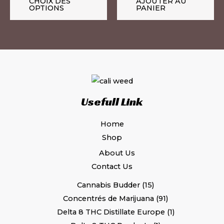
CHOIX DES
AJOUTER AU
OPTIONS
PANIER
page
du
produit
Usefull Link
Home
Shop
About Us
Contact Us
Cannabis Budder
15
Concentrés de Marijuana
91
Delta 8 THC Distillate Europe
1