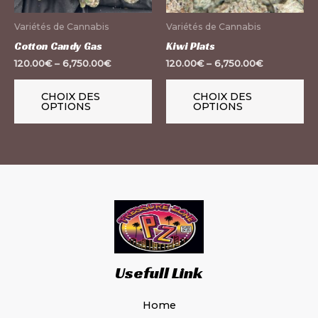
peuvent
pe
Variétés de Cannabis
Variétés de Cannabis
être
êt
Cotton Candy Gas
Kiwi Plats
choisies
ch
120.00
€
–
6,750.00
€
120.00
€
–
6,750.00
€
sur
su
la
la
CHOIX DES
CHOIX DES
OPTIONS
OPTIONS
page
pa
du
du
produit
pr
Usefull Link
Home