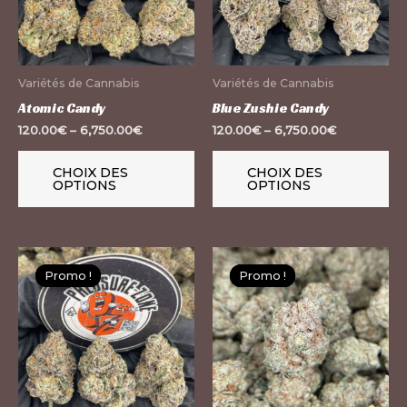
Les
Le
options
op
peuvent
pe
Variétés de Cannabis
Variétés de Cannabis
être
êt
Atomic Candy
Blue Zushie Candy
choisies
ch
120.00
€
–
6,750.00
€
120.00
€
–
6,750.00
€
sur
su
la
la
CHOIX DES
CHOIX DES
OPTIONS
OPTIONS
page
pa
du
du
produit
pr
Ce
Ce
Promo !
Promo !
Promo !
Promo !
produit
pr
a
a
plusieurs
pl
variations.
var
Les
Le
options
op