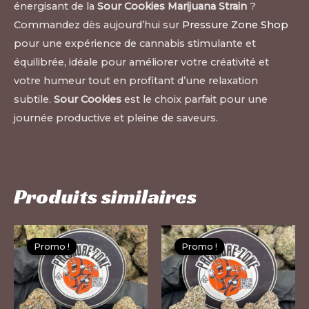
énergisant de la
Sour Cookies Marijuana Strain
?
Commandez dès aujourd’hui sur
Pressure Zone Shop
pour une expérience de cannabis stimulante et
équilibrée, idéale pour améliorer votre créativité et
votre humeur tout en profitant d’une relaxation
subtile.
Sour Cookies
est le choix parfait pour une
journée productive et pleine de saveurs.
Produits similaires
Ce
Ce
Promo !
Promo !
Promo !
Promo !
produit
pr
a
a
plusieurs
pl
variations.
var