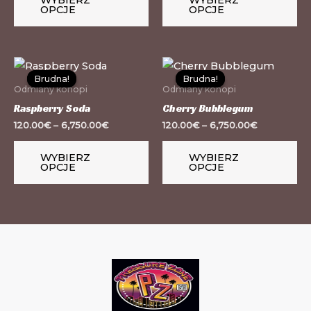
WYBIERZ
WYBIERZ
Opcje
Op
OPCJE
OPCJE
można
mo
wybrać
wy
na
na
Ten
Te
stronie
st
Brudna!
Brudna!
Brudna!
Brudna!
produkt
pr
Odmiany konopi
Odmiany konopi
produktu
pr
ma
m
Raspberry Soda
Cherry Bubblegum
wiele
wi
120.00
€
–
6,750.00
€
120.00
€
–
6,750.00
€
wariantów.
wa
WYBIERZ
WYBIERZ
Opcje
Op
OPCJE
OPCJE
można
mo
wybrać
wy
na
na
stronie
st
produktu
pr