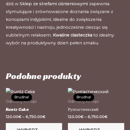
dziś w
Sklep ze strefami ciśnieniowymi
zapewnia
stymulujące i zrównoważone doznania związane z
konopiami indyjskimi, idealne do zwiększenia
kreatywności i nastroju, jednocześnie ciesząc się
subtelnym relaksem.
Kwaśne ciasteczka
to idealny
wybór na produktywny dzień pełen smaku.
Podobne produkty
Ten
Te
Brudna!
Brudna!
Brudna!
Brudna!
produkt
pr
Odmiany konopi
Odmiany konopi
ma
m
Runtz Cake
Рунтастический
wiele
wi
120.00
€
–
6,750.00
€
120.00
€
–
6,750.00
€
wariantów.
wa