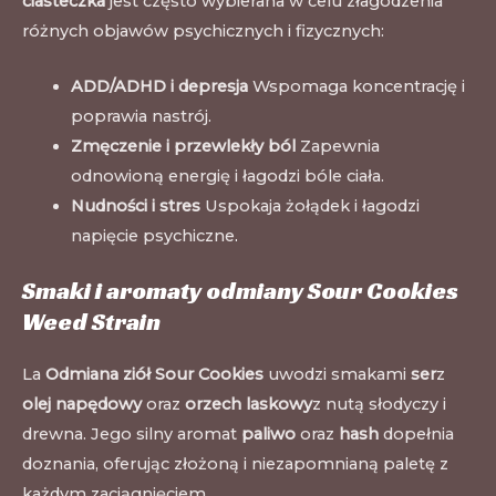
ciasteczka
jest często wybierana w celu złagodzenia
różnych objawów psychicznych i fizycznych:
ADD/ADHD i depresja
Wspomaga koncentrację i
poprawia nastrój.
Zmęczenie i przewlekły ból
Zapewnia
odnowioną energię i łagodzi bóle ciała.
Nudności i stres
Uspokaja żołądek i łagodzi
napięcie psychiczne
.
Smaki i aromaty odmiany Sour Cookies
Weed Strain
La
Odmiana ziół Sour Cookies
uwodzi smakami
ser
z
olej napędowy
oraz
orzech laskowy
z nutą słodyczy i
drewna. Jego silny aromat
paliwo
oraz
hash
dopełnia
doznania, oferując złożoną i niezapomnianą paletę z
każdym zaciągnięciem.