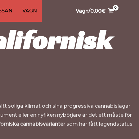
26
91
1
99
20
13
20
1
13
SSAN
VAGN
Vagn/
0.00
€
r
ter
dukter
odukter
produkter
produkter
produkt
produkter
produkter
produkter
produkter
produkt
produkter
alifornisk
sitt soliga klimat och sina progressiva cannabislagar
ent eller en nyfiken nybörjare är det ett måste för
forniska cannabisvarianter
som har fått legendstatus