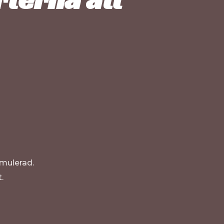
imulerad.
.