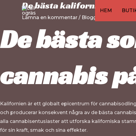
De bästa kaliforniska cann
Hoppa
Inläggsnavigering
HEM
BUTI
till
Lämna en kommentar
/
Blogg
/ Av
pressurezo
innehåll
De bästa so
cannabis p
Kalifornien är ett globalt epicentrum för cannabisodling
och producerar konsekvent några av de bästa cannabiss
alla cannabisentusiaster att utforska kaliforniska stamm
för sin kraft, smak och sina effekter.