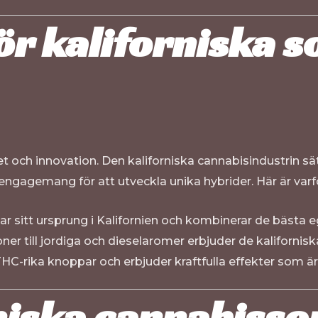
ör kaliforniska s
itet och innovation. Den kaliforniska cannabisindustrin 
agemang för att utveckla unika hybrider. Här är varför 
sitt ursprung i Kalifornien och kombinerar de bästa eg
ner till jordiga och dieselaromer erbjuder de kalifornis
 THC-rika knoppar och erbjuder kraftfulla effekter som 
niska cannabisso