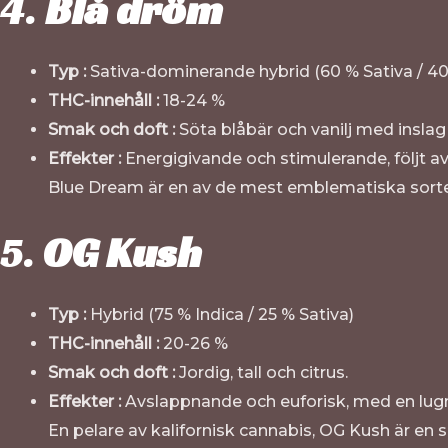
4.
Blå dröm
Typ :
Sativa-dominerande hybrid (60 % Sativa / 40
THC-innehåll :
18-24 %
Smak och doft :
Söta blåbär och vanilj med inslag a
Effekter :
Energigivande och stimulerande, följt a
Blue Dream är en av de mest emblematiska sorte
5.
OG Kush
Typ :
Hybrid (75 % Indica / 25 % Sativa)
THC-innehåll :
20-26 %
Smak och doft :
Jordig, tall och citrus.
Effekter :
Avslappnande och euforisk, med en lug
En pelare av kalifornisk cannabis, OG Kush är en