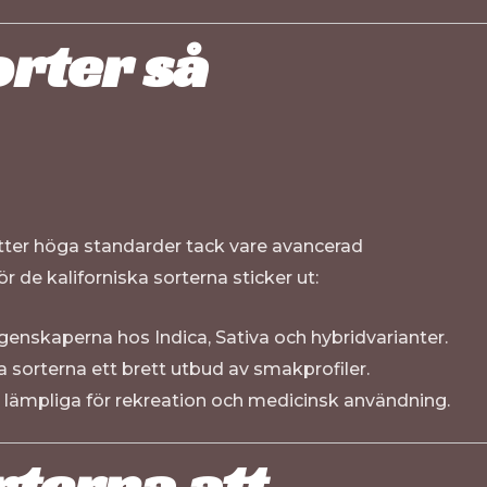
orter så
sätter höga standarder tack vare avancerad
de kaliforniska sorterna sticker ut:
enskaperna hos Indica, Sativa och hybridvarianter.
ka sorterna ett brett utbud av smakprofiler.
är lämpliga för rekreation och medicinsk användning.
rterna att