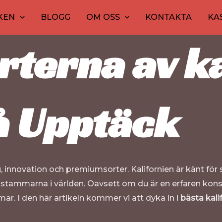
abissorterna att upptäcka
1
30
10
20
10
12
15
20
KEN
BLOGG
OM OSS
KONTAKTA
KA
produkt
produkter
produkter
produkter
produkte
produk
pro
pr
ne.butiken
rterna av k
å
Upptäck
, innovation och premiumsorter. Kalifornien är känt för 
tammarna i världen. Oavsett om du är en erfaren konsum
ar. I den här artikeln kommer vi att dyka in i
bästa kali