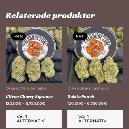
Relaterade produkter
Den
De
Rea!
Rea!
Rea!
Rea!
här
hä
produkten
pr
har
ha
flera
fle
varianter.
var
De
De
olika
oli
Olika sorters cannabis
Olika sorters cannabis
alternativen
al
Citron Cherry Squeeze
Gelato Punch
kan
ka
120.00
€
–
6,750.00
€
120.00
€
–
6,750.00
€
väljas
väl
på
på
VÄLJ
VÄLJ
ALTERNATIV
ALTERNATIV
produktsidan
pr