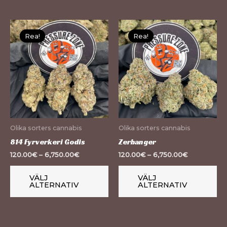
Den
De
Rea!
Rea!
Rea!
Rea!
här
hä
produkten
pr
har
ha
flera
fle
varianter.
var
De
De
olika
oli
Olika sorters cannabis
Olika sorters cannabis
alternativen
al
814 Fyrverkeri Godis
Zerbanger
kan
ka
120.00
€
–
6,750.00
€
120.00
€
–
6,750.00
€
väljas
väl
på
på
VÄLJ
VÄLJ
ALTERNATIV
ALTERNATIV
produktsidan
pr