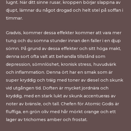
lugnt. När ditt sinne rusar, kroppen börjar slappna av
djupt, lämnar du något drogad och helt stel på soffan i
timmar.
Gradvis, kommer dessa effekter kommer att vara mer
tung och du somna stunder innan den faller i en djup
sömn. På grund av dessa effekter och sitt höga makt,
denna sort ofta valt att behandla tillstånd som
depression, sömnlöshet, kronisk stress, huvudvärk
och inflammation. Denna ört har en smak som är
super kryddig och träig med toner av diesel och skunk
vid utgången tid. Doften är mycket jordnära och
kryddig, med en stark lukt av skunk accentueras av
noter av bränsle, och tall. Chefen för Atomic Godis är
fluffiga, en grön oliv med hår mörkt orange och ett
lager av trichomes amber och frostat
.