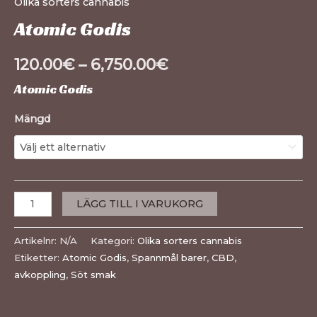
Olika sorters cannabis
Atomic Godis
120.00
€
–
6,750.00
€
Atomic Godis
Mängd
LÄGG TILL I VARUKORG
Artikelnr:
N/A
Kategori:
Olika sorters cannabis
Etiketter:
Atomic Godis
,
Spannmål barer
,
CBD
,
avkoppling
,
Söt smak