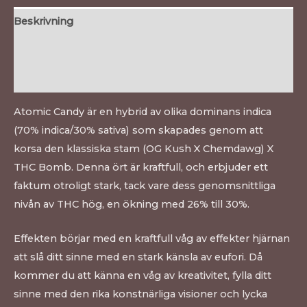
Beskrivning
Ytterligare information
Recensioner (0)
Atomic Candy är en hybrid av olika dominans indica
(70% indica/30% sativa) som skapades genom att
korsa den klassiska stam (OG Kush X Chemdawg) X
THC Bomb. Denna ört är kraftfull, och erbjuder ett
faktum otroligt stark, tack vare dess genomsnittliga
nivån av THC hög, en ökning med 26% till 30%.
Effekten börjar med en kraftfull våg av effekter hjärnan
att slå ditt sinne med en stark känsla av eufori. Då
kommer du att känna en våg av kreativitet, fylla ditt
sinne med den rika konstnärliga visioner och lycka