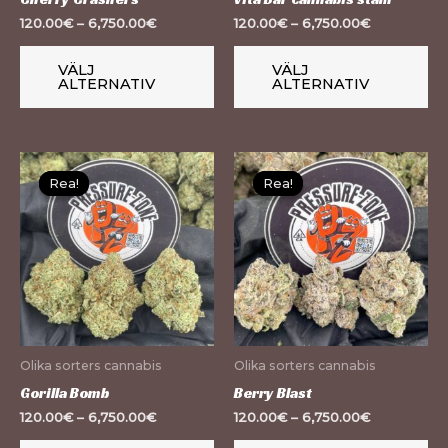
kan
ka
120.00
€
–
6,750.00
€
120.00
€
–
6,750.00
€
väljas
väl
på
på
VÄLJ
VÄLJ
ALTERNATIV
ALTERNATIV
produktsidan
pr
Den
De
Rea!
Rea!
Rea!
Rea!
här
hä
produkten
pr
har
ha
flera
fle
varianter.
var
De
De
olika
oli
Olika sorters cannabis
Olika sorters cannabis
alternativen
al
Gorilla Bomb
Berry Blast
kan
ka
120.00
€
–
6,750.00
€
120.00
€
–
6,750.00
€
väljas
väl