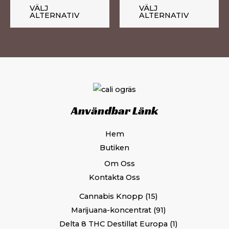
på
på
VÄLJ
VÄLJ
ALTERNATIV
ALTERNATIV
produktsidan
pr
Användbar Länk
Hem
Butiken
Om Oss
Kontakta Oss
Cannabis Knopp
15
Marijuana-koncentrat
91
Delta 8 THC Destillat Europa
1