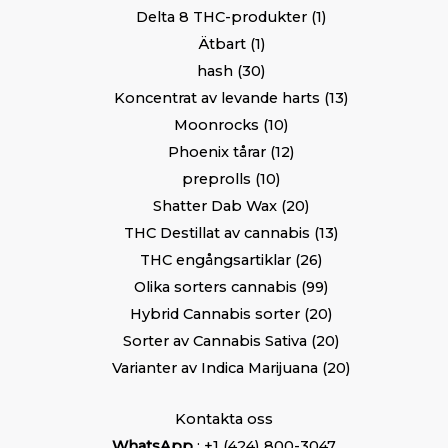
Delta 8 THC-produkter
1
Ätbart
1
hash
30
Koncentrat av levande harts
13
Moonrocks
10
Phoenix tårar
12
preprolls
10
Shatter Dab Wax
20
THC Destillat av cannabis
13
THC engångsartiklar
26
Olika sorters cannabis
99
Hybrid Cannabis sorter
20
Sorter av Cannabis Sativa
20
Varianter av Indica Marijuana
20
Kontakta oss
WhatsApp
: +1 (424) 800-3047