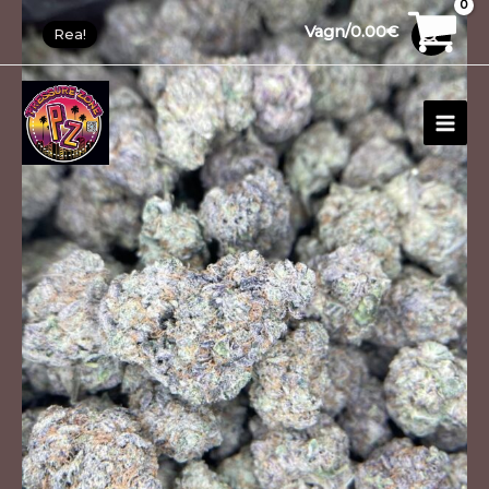
Hoppa
ANIMAL
1
30
10
10
12
15
20
26
91
1
99
20
13
20
1
13
20
Vagn/
0.00
€
Rea!
till
MINTZ
produkt
produkter
produkter
produkter
produkter
produkter
produkter
produkter
produkter
produkt
produkter
produkter
produkter
produkter
produkt
produkter
produkter
innehåll
mängd
HUV