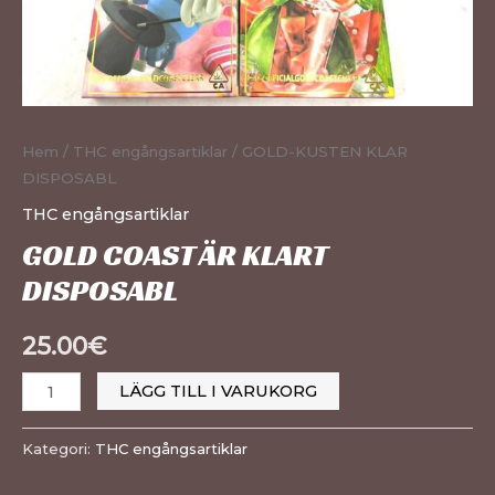
Hem
/
THC engångsartiklar
/ GOLD-KUSTEN KLAR
DISPOSABL
THC engångsartiklar
GOLD COAST ÄR KLART
DISPOSABL
25.00
€
LÄGG TILL I VARUKORG
Kategori:
THC engångsartiklar