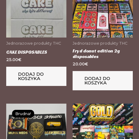
Jednorazowe produkty THC
Jednorazowe produkty THC
Fryd donut edition 2g
CAKE DISPOSABLES
disposables
25.00
€
20.00
€
DODAJ DO
KOSZYKA
DODAJ DO
KOSZYKA
Ten
Brudna!
Brudna!
produkt
ma
wiele