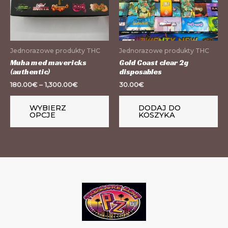
wariantów.
Opcje
można
wybrać
Jednorazowe produkty THC
Jednorazowe produkty THC
na
Muha med mavericks
Gold Coast clear 2g
(authentic)
disposables
stronie
180.00
€
–
1,300.00
€
30.00
€
produktu
WYBIERZ
DODAJ DO
OPCJE
KOSZYKA