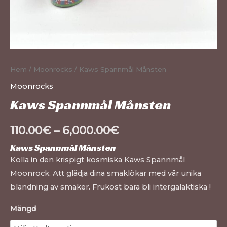
Hem
/
Moonrocks
/ Kaws Spannmål Månsten
Moonrocks
Kaws Spannmål Månsten
110.00
€
–
6,000.00
€
Kaws Spannmål Månsten
Kolla in den krispigt kosmiska Kaws Spannmål
Moonrock. Att glädja dina smaklökar med vår unika
blandning av smaker. Frukost bara bli intergalaktiska !
Mängd