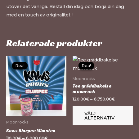
utöver det vanliga. Beställ din idag och börja din dag
med en touch av originalitet
!
Relaterade produkter
Den
De
Rea!
Rea!
Rea!
Rea!
här
hä
produkten
pr
Moonrocks
har
ha
Tee gräddbakelse
moonrock
flera
fle
120.00
€
–
6,750.00
€
varianter.
var
De
De
VÄLJ
ALTERNATIV
olika
oli
Moonrocks
alternativen
al
Kaws Slurpee Månsten
kan
ka
110.00
€
–
6,000.00
€