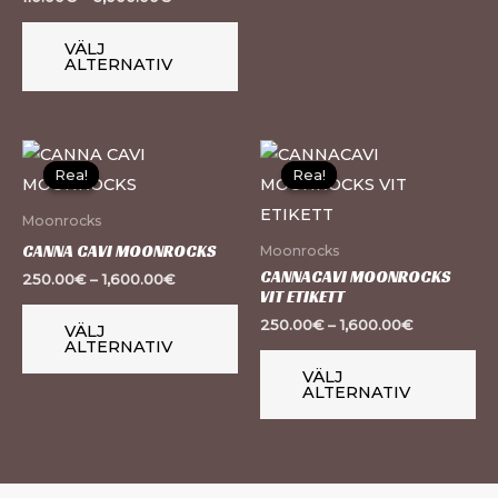
väljas
väl
på
på
VÄLJ
ALTERNATIV
produktsidan
pr
Den
De
Rea!
Rea!
Rea!
Rea!
här
hä
produkten
pr
Moonrocks
har
ha
CANNA CAVI MOONROCKS
Moonrocks
flera
fle
CANNACAVI MOONROCKS
250.00
€
–
1,600.00
€
VIT ETIKETT
varianter.
var
250.00
€
–
1,600.00
€
VÄLJ
De
De
ALTERNATIV
olika
oli
VÄLJ
ALTERNATIV
alternativen
al
kan
ka
väljas
väl
på
på