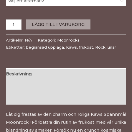
LÄGG TILL I VARUKORG
Artikelnr:
N/A
Kategori:
Moonrocks
Etiketter:
begränsad upplaga
,
Kaws
,
frukost
,
Rock lunar
Beskrivning
Ytterligare information
Recensioner (0)
Låt dig frestas av den charm och roliga Kaws Spannmål
Moonrock ! Förbättra din rutin av frukost med vår unika
blandning av smaker. Försök nu en crunch kosmiska