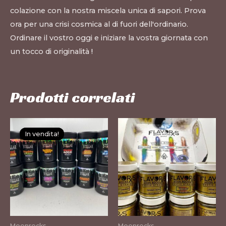
colazione con la nostra miscela unica di sapori. Prova
ora per una crisi cosmica al di fuori dell'ordinario.
Ordinare il vostro oggi e iniziare la vostra giornata con
un tocco di originalità
!
Prodotti correlati
Questo
Questo
In vendita!
In vendita!
prodotto
prodotto
ha
ha
più
più
varianti.
varianti.
Le
Le
opzioni
opzioni
possono
possono
Moonrocks
Moonrocks