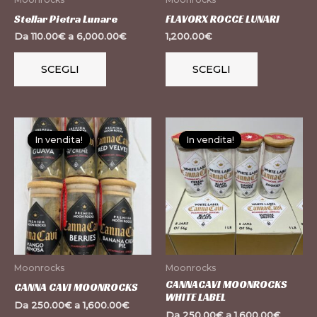
essere
essere
Stellar Pietra Lunare
FLAVORX ROCCE LUNARI
scelte
scelte
Da
110.00
€
a
6,000.00
€
1,200.00
€
nella
nella
pagina
pagina
SCEGLI
SCEGLI
del
del
prodotto
prodotto
Questo
Questo
In vendita!
In vendita!
In vendita!
In vendita!
prodotto
prodotto
ha
ha
più
più
varianti.
varianti.
Le
Le
opzioni
opzioni
possono
possono
Moonrocks
Moonrocks
essere
essere
CANNACAVI MOONROCKS
CANNA CAVI MOONROCKS
WHITE LABEL
scelte
scelte
Da
250.00
€
a
1,600.00
€
Da
250.00
€
a
1,600.00
€
nella
nella