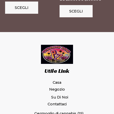
pagina
pagina
SCEGLI
SCEGLI
del
del
prodotto
prodotto
Utile Link
Casa
Negozio
Su Di Noi
Contattaci
Germoglio di cannabis
15