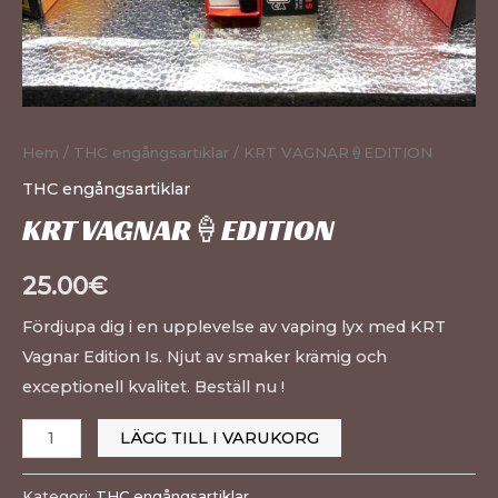
Hem
/
THC engångsartiklar
/ KRT VAGNAR🍦EDITION
THC engångsartiklar
KRT VAGNAR🍦EDITION
25.00
€
Fördjupa dig i en upplevelse av vaping lyx med KRT
Vagnar Edition Is. Njut av smaker krämig och
exceptionell kvalitet. Beställ nu !
LÄGG TILL I VARUKORG
Kategori:
THC engångsartiklar