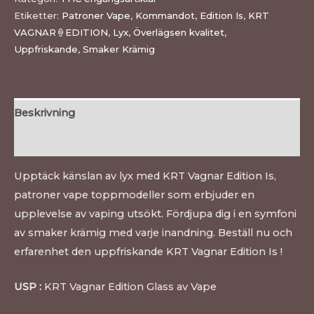
Etiketter:
Patroner Vape
,
Kommandot
,
Edition Is
,
KRT
VAGNAR🍦EDITION
,
Lyx
,
Överlägsen kvalitet
,
Uppfriskande
,
Smaker Krämig
Beskrivning
Recensioner (0)
Upptäck känslan av lyx med KRT Vagnar Edition Is,
patroner vape toppmodeller som erbjuder en
upplevelse av vaping utsökt. Fördjupa dig i en symfoni
av smaker krämig med varje inandning. Beställ nu och
erfarenhet den uppfriskande KRT Vagnar Edition Is !
USP :
KRT Vagnar Edition Glass av Vape