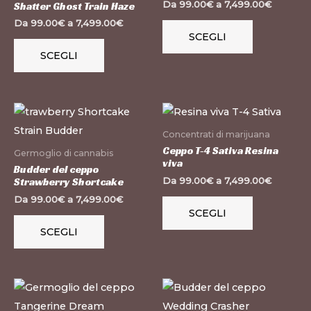
più
più
Da
99.00
€
a
7,499.00
€
Shatter Ghost Train Haze
varianti.
varianti.
Da
99.00
€
a
7,499.00
€
SCEGLI
Le
Le
SCEGLI
opzioni
opzioni
possono
possono
essere
essere
Questo
Questo
scelte
scelte
prodotto
prodotto
nella
nella
Concentrati di marijuana
ha
ha
pagina
pagina
Ceppo T-4 Sativa Resina
Germoglio di cannabis
viva
più
più
del
del
Budder del ceppo
Da
99.00
€
a
7,499.00
€
Strawberry Shortcake
varianti.
varianti.
prodotto
prodotto
Da
99.00
€
a
7,499.00
€
Le
Le
SCEGLI
opzioni
opzioni
SCEGLI
possono
possono
essere
essere
scelte
scelte
Questo
Questo
nella
nella
prodotto
prodotto