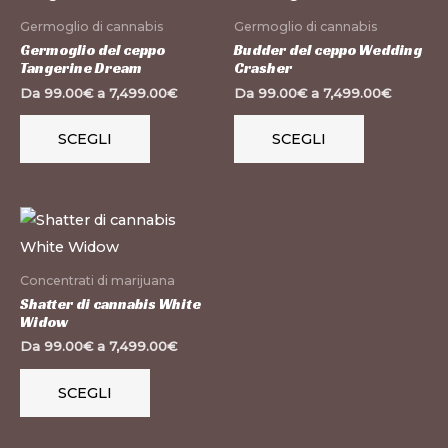
pagina
pagina
ha
ha
Germoglio di cannabis
Germoglio di cannabis
del
del
più
più
Germoglio del ceppo
Budder del ceppo Wedding
prodotto
prodotto
Tangerine Dream
Crasher
varianti.
varianti.
Da
99.00
€
a
7,499.00
€
Da
99.00
€
a
7,499.00
€
Le
Le
opzioni
opzioni
SCEGLI
SCEGLI
possono
possono
essere
essere
scelte
scelte
Questo
nella
nella
prodotto
pagina
pagina
ha
Concentrati di marijuana
del
del
più
Shatter di cannabis White
prodotto
prodotto
Widow
varianti.
Da
99.00
€
a
7,499.00
€
Le
opzioni
SCEGLI
possono
essere