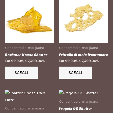
prodotto
prodotto
ha
ha
più
più
varianti.
varianti.
Le
Le
opzioni
opzioni
possono
possono
Concentrati di marijuana
Concentrati di marijuana
essere
essere
Rockstar House Shatter
Frittella di mele frantumate
scelte
scelte
Da
99.00
€
a
7,499.00
€
Da
99.00
€
a
7,499.00
€
nella
nella
pagina
pagina
SCEGLI
SCEGLI
del
del
prodotto
prodotto
Questo
Questo
prodotto
prodotto
Concentrati di marijuana
ha
ha
Fragola OG Shatter
Concentrati di marijuana