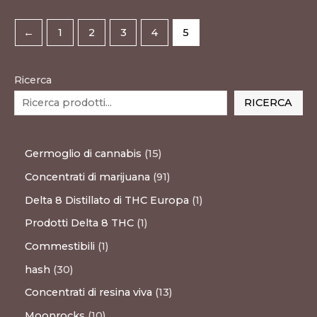
scelte
nella
←
1
2
3
4
5
pagina
del
Ricerca
prodotto
RICERCA
Germoglio di cannabis
15
Concentrati di marijuana
91
Delta 8 Distillato di THC Europa
1
Prodotti Delta 8 THC
1
Commestibili
1
hash
30
Concentrati di resina viva
13
Moonrocks
10