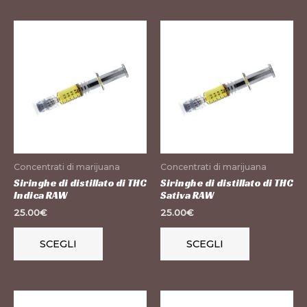
Questo
Questo
prodotto
prodotto
ha
ha
più
più
varianti.
varianti.
Le
Le
opzioni
opzioni
possono
possono
Concentrati di marijuana
Concentrati di marijuana
essere
essere
Siringhe di distillato di THC
Siringhe di distillato di THC
Indica RAW
Sativa RAW
scelte
scelte
25.00
€
25.00
€
nella
nella
pagina
pagina
SCEGLI
SCEGLI
del
del
prodotto
prodotto
Questo
Questo