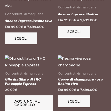
prodotto
prodotto
pagina
Concentrati di marijuana
ha
ha
del
Ananas Express Shatter
Concentrati di marijuana
più
più
prodotto
Da
99.00
€
a
7,499.00
€
Ananas Express Resina viva
varianti.
varianti.
Da
99.00
€
a
7,499.00
€
SCEGLI
Le
Le
SCEGLI
opzioni
opzioni
possono
possono
essere
essere
Questo
scelte
scelte
prodotto
nella
nella
ha
pagina
pagina
Concentrati di marijuana
Concentrati di marijuana
più
del
del
Olio distillato di THC
Ceppo di champagne rosa
Pineapple Express
Resina viva
varianti.
prodotto
prodotto
20.00
€
Da
99.00
€
a
7,499.00
€
Le
opzioni
AGGIUNGI AL
SCEGLI
CARRELLO
possono