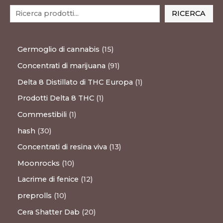
prodotto
prodotto
RICERCA
Germoglio di cannabis
15
Concentrati di marijuana
91
Delta 8 Distillato di THC Europa
1
Prodotti Delta 8 THC
1
Commestibili
1
hash
30
Concentrati di resina viva
13
Moonrocks
10
Lacrime di fenice
12
preprolls
10
Cera Shatter Dab
20