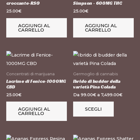
croccante-RSO
Simpson - 600MG THC
25.00
€
25.00
€
AGGIUNGI AL
AGGIUNGI AL
CARRELLO
CARRELLO
Questo
prodotto
ha
Concentrati di marijuana
Germoglio di cannabis
più
Lacrime di Fenice-1000MG
Ibrido di budder della
CBD
varietà Pina Colada
varianti.
25.00
€
Da
99.00
€
a
7,499.00
€
Le
opzioni
AGGIUNGI AL
SCEGLI
CARRELLO
possono
essere
scelte
Questo
Questo
nella