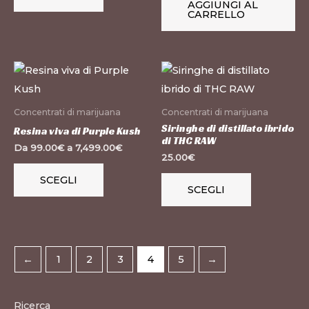
AGGIUNGI AL
CARRELLO
possono
essere
scelte
Questo
Questo
nella
prodotto
prodotto
pagina
ha
ha
del
Concentrati di marijuana
Concentrati di marijuana
più
più
prodotto
Siringhe di distillato ibrido
Resina viva di Purple Kush
di THC RAW
varianti.
varianti.
Da
99.00
€
a
7,499.00
€
25.00
€
Le
Le
SCEGLI
opzioni
opzioni
SCEGLI
possono
possono
essere
essere
scelte
scelte
nella
nella
←
1
2
3
4
5
→
pagina
pagina
del
del
Ricerca