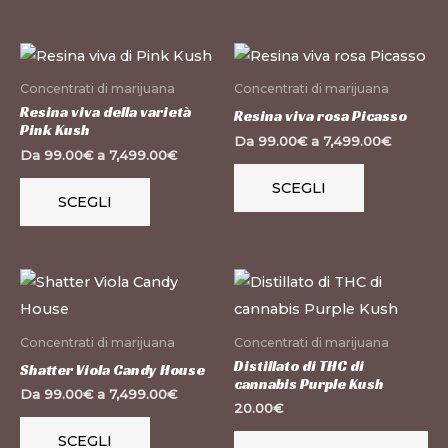
essere
scelte
Questo
Questo
nella
prodotto
prodotto
pagina
Concentrati di marijuana
Concentrati di marijuana
ha
ha
del
Resina viva della varietà
Resina viva rosa Picasso
Pink Kush
più
più
prodotto
Da
99.00
€
a
7,499.00
€
Da
99.00
€
a
7,499.00
€
varianti.
varianti.
SCEGLI
Le
Le
SCEGLI
opzioni
opzioni
possono
possono
essere
essere
Questo
scelte
scelte
prodotto
nella
nella
ha
Concentrati di marijuana
Concentrati di marijuana
pagina
pagina
più
Distillato di THC di
Shatter Viola Candy House
del
del
cannabis Purple Kush
varianti.
Da
99.00
€
a
7,499.00
€
prodotto
prodotto
20.00
€
Le
SCEGLI
opzioni