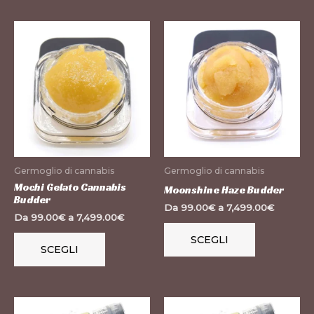
Questo
Questo
prodotto
prodotto
ha
ha
più
più
varianti.
varianti.
Le
Le
opzioni
opzioni
possono
possono
Germoglio di cannabis
Germoglio di cannabis
essere
essere
Mochi Gelato Cannabis
Moonshine Haze Budder
Budder
scelte
scelte
Da
99.00
€
a
7,499.00
€
Da
99.00
€
a
7,499.00
€
nella
nella
pagina
pagina
SCEGLI
SCEGLI
del
del
prodotto
prodotto