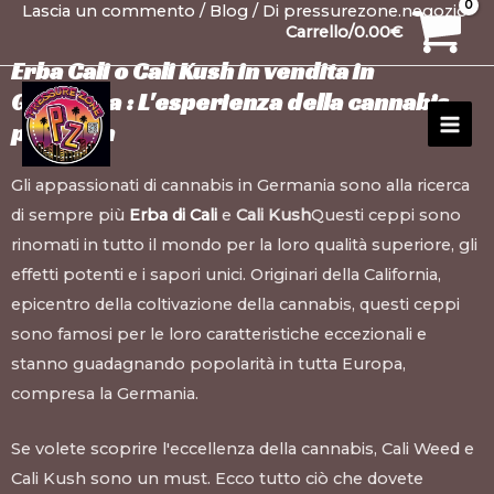
Lascia un commento
/
Blog
/ Di
pressurezone.negozio
Vai
Navigazione
30
10
10
1
26
12
20
99
1
15
91
13
13
20
20
20
1
Carrello/
0.00
€
al
articoli
prodotti
prodotti
prodotti
prodotto
prodotti
prodotti
prodotti
prodotti
prodotto
prodotti
prodotti
prodotti
prodotti
prodotti
prodotti
prodotti
prodotto
Erba Cali o Cali Kush in vendita in
contenuto
MEN
Germania :
L'esperienza della cannabis
PRI
premium
Gli appassionati di cannabis in Germania sono alla ricerca
di sempre più
Erba di Cali
e
Cali Kush
Questi ceppi sono
rinomati in tutto il mondo per la loro qualità superiore, gli
effetti potenti e i sapori unici. Originari della California,
epicentro della coltivazione della cannabis, questi ceppi
sono famosi per le loro caratteristiche eccezionali e
stanno guadagnando popolarità in tutta Europa,
compresa la Germania.
Se volete scoprire l'eccellenza della cannabis, Cali Weed e
Cali Kush sono un must. Ecco tutto ciò che dovete