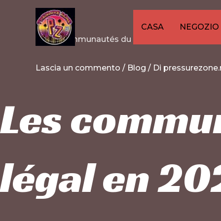
Vai
Navigazione
al
articoli
CASA
NEGOZIO
contenuto
Lascia un commento
/
Blog
/ Di
pressurezone.
Les commun
légal en 20