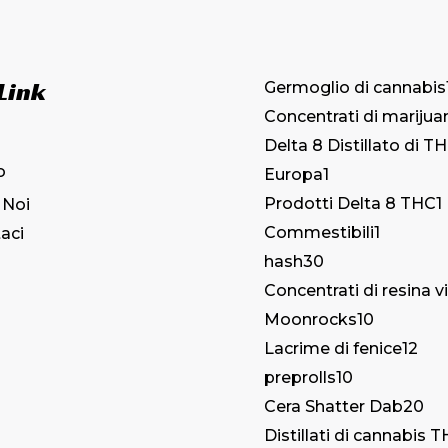
 Link
Germoglio di cannabis
Concentrati di marijua
Delta 8 Distillato di T
o
Europa
1
Prodotti Delta 8 THC
1
 Noi
Commestibili
1
aci
hash
30
Concentrati di resina v
Moonrocks
10
Lacrime di fenice
12
preprolls
10
Cera Shatter Dab
20
Distillati di cannabis 