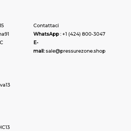
15
Contattaci
na
91
WhatsApp
: +1 (424) 800-3047
HC
E-
mail:
sale@pressurezone.shop
iva
13
THC
13