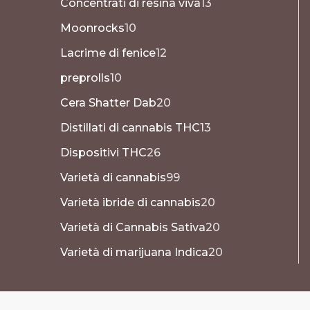
Concentrati di resina viva
13
Moonrocks
10
Lacrime di fenice
12
preprolls
10
Cera Shatter Dab
20
Distillati di cannabis THC
13
Dispositivi THC
26
Varietà di cannabis
99
Varietà ibride di cannabis
20
Varietà di Cannabis Sativa
20
Varietà di marijuana Indica
20